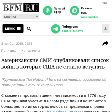
16+
Канал в
прямой
эфир
MAX
Москва
max.ru/bfm
Telegram
МЕНЮ
t.me/BFMnews
8 ноября 2015, 21:33
Политика
Конфликты
Американские СМИ опубликовали список
войн, в которые США не стоило вступать
Журналисты The National Interest составили собственный
антирейтинг таких конфликтов
С момента провозглашения независимости в 1776 году
США приняли участие в целом ряде войн и конфликтов,
большинство из которых велось за пределами страны.
Американский журнал
The National Interest
считает, что в