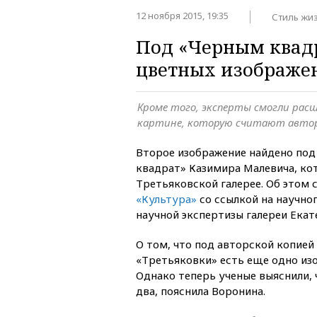
12 ноября 2015, 19:35
Стиль жи
Под «Черным квад
цветных изображе
Кроме того, эксперты смогли рас
картине, которую считают авто
Второе изображение найдено под
квадрат» Казимира Малевича, ко
Третьяковской галерее. Об этом 
«Культура»
со ссылкой на научно
научной экспертизы галереи Екат
О том, что под авторской копией
«Третьяковки» есть еще одно изо
Однако теперь ученые выяснили, 
два, пояснила Воронина.