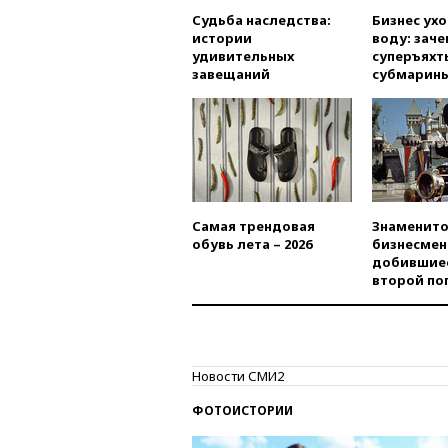
Судьба наследства:
Бизнес ух
истории
воду: заче
удивительных
суперъяхт
завещаний
субмарин
Самая трендовая
Знаменито
обувь лета – 2026
бизнесмен
добившиес
второй по
Новости СМИ2
ФОТОИСТОРИИ