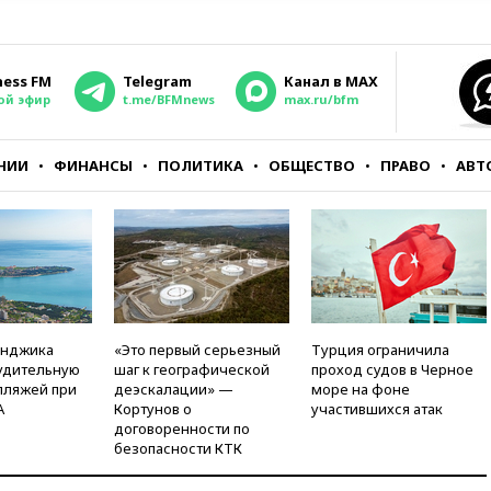
ness FM
Telegram
Канал в MAX
ой эфир
t.me/BFMnews
max.ru/bfm
НИИ
ФИНАНСЫ
ПОЛИТИКА
ОБЩЕСТВО
ПРАВО
АВТ
енджика
«Это первый серьезный
Турция ограничила
удительную
шаг к географической
проход судов в Черное
пляжей при
деэскалации» —
море на фоне
А
Кортунов о
участившихся атак
договоренности по
безопасности КТК