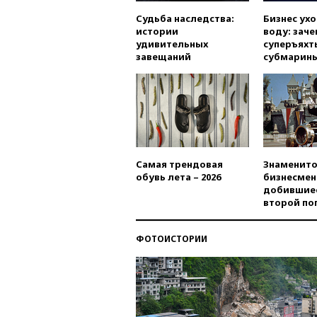
Судьба наследства:
Бизнес ух
истории
воду: заче
удивительных
суперъяхт
завещаний
субмарин
Самая трендовая
Знаменито
обувь лета – 2026
бизнесмен
добившиес
второй по
ФОТОИСТОРИИ