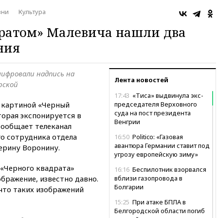
зни
Культура
ратом» Малевича нашли два
ния
шифровали надпись на
Лента новостей
рской
17:43
«Тиса» выдвинула экс-
 картиной «Черный
председателя Верховного
суда на пост президента
торая экспонируется в
Венгрии
сообщает телеканал
го сотрудника отдела
16:50
Politico: «Газовая
авантюра Германии ставит под
ерину Воронину.
угрозу европейскую зиму»
 «Черного квадрата»
16:16
Беспилотник взорвался
бражение, известно давно.
вблизи газопровода в
Болгарии
что таких изображений
15:25
При атаке БПЛА в
Белгородской области погиб