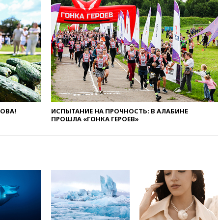
крупнейшим поставщиком
авиатоплива в Европу
06:30
США и Колумбия
обсуждают координацию
усилий против наркотрафика
05:30
ВМС Испании усилили
присутствие в Сеуте на фоне
миграционного кризиса
03:30
В Минстрое сравнили
качество жилья в Нью-Йорке и
России
ЛОВА!
ИСПЫТАНИЕ НА ПРОЧНОСТЬ: В АЛАБИНЕ
ПРОШЛА «ГОНКА ГЕРОЕВ»
02:30
Трамп попросил
отпустить его с круглого стола
в Госдепе, чтобы «вести
войну»
01:35
Мигрант погиб при
попытке попасть из Марокко в
Сеуту на параплане
00:30
FT: ЕС не готов принять в
блок Украину из-за уровня
коррупции