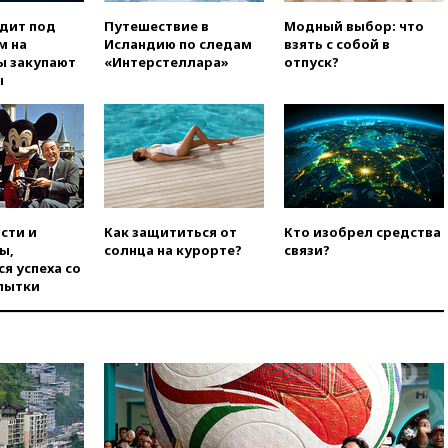
вчера, 23:35
Лукашенко
одит под
Путешествие в
Модный выбор: что
объяснил экономическую
м на
Исландию по следам
взять с собой в
выгоду безвизового режима с
ы закупают
«Интерстеллара»
отпуск?
ЕС
ы
вчера, 22:59
На башню
ресторана «Армения» в
Москве вернут утраченную
скульптуру балерины
вчера, 22:45
Литовец
протаранил погранпункт при
попытке попасть в Россию
сти и
Как защититься от
Кто изобрел средства
ы,
солнца на курорте?
связи?
вчера, 22:28
Бессент
я успеха со
анонсировал скорое
пытки
соглашение о прекращении
огня США и Ирана
вчера, 22:15
Три человека
получили ножевые ранения
при нападении в Чехии
вчера, 22:00
Путин поручил
выделить средства на новые