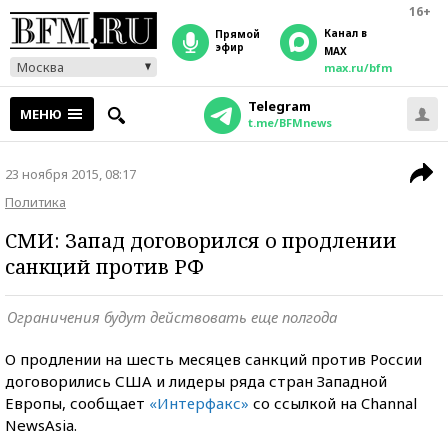
16+
Канал в
прямой
эфир
MAX
Москва
max.ru/bfm
Telegram
МЕНЮ
t.me/BFMnews
23 ноября 2015, 08:17
Политика
СМИ: Запад договорился о продлении
санкций против РФ
Ограничения будут действовать еще полгода
О продлении на шесть месяцев санкций против России
договорились США и лидеры ряда стран Западной
Европы, сообщает
«Интерфакс»
со ссылкой на Channal
NewsAsia.