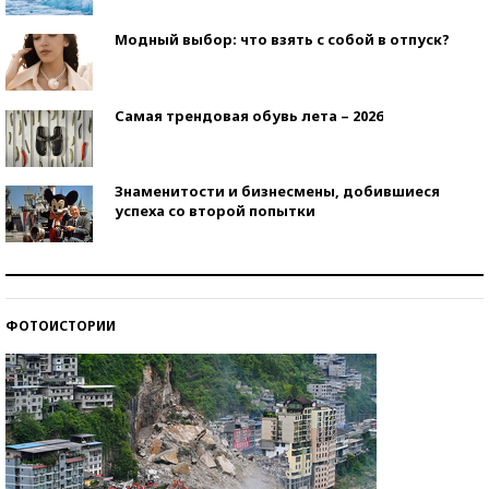
Модный выбор: что взять с собой в отпуск?
Самая трендовая обувь лета – 2026
Знаменитости и бизнесмены, добившиеся
успеха со второй попытки
Как защититься от солнца на курорте?
ФОТОИСТОРИИ
Кто изобрел средства связи?