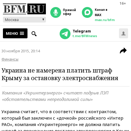
16+
Канал в
прямой
эфир
MAX
Москва
max.ru/bfm
Telegram
МЕНЮ
t.me/BFMnews
30 ноября 2015, 20:14
Финансы
Украина не намерена платить штраф
Крыму за остановку электроснабжения
Компания «Укринтерэнерго» считает подрыв ЛЭП
«обстоятельствами непреодолимой силы»
Украина считает, что в соответствии с контрактом,
который был заключен с «дочкой» российского «Интер
РАО», компания «Укринтерэнерго» не должна платить
штраф за прекращение поставок электроэнергии в Крым.