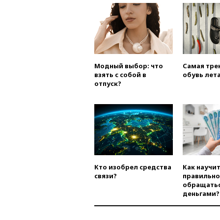
Модный выбор: что
Самая тре
взять с собой в
обувь лета
отпуск?
Кто изобрел средства
Как научи
связи?
правильно
обращатьс
деньгами?