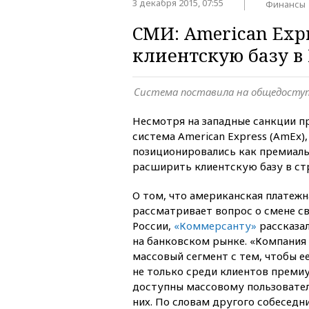
3 декабря 2015, 07:55
Финансы
СМИ: American Exp
клиентскую базу в
Система поставила на общедосту
Несмотря на западные санкции п
система American Express (AmEx),
позиционировались как премиаль
расширить клиентскую базу в ст
О том, что американская платеж
рассматривает вопрос о смене св
России,
«Коммерсанту»
рассказал
на банковском рынке. «Компания
массовый сегмент с тем, чтобы е
не только среди клиентов премиу
доступны массовому пользовате
них. По словам другого собеседн