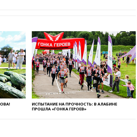
одобрили скандальный
законопроект о частной
собственности
13:36
ABC News: запасы
вооружений США достигли
крайне низкого уровня
13:16
«Родина» просит
Верховный суд снять «Яблоко»
с выборов
13:11
Путин обсудил с
президентом ОАЭ ситуацию в
Персидском заливе и на
Украине
13:09
Суд обязал москвичку
выселить из квартиры
крокодила, лису и других
ЛОВА!
ИСПЫТАНИЕ НА ПРОЧНОСТЬ: В АЛАБИНЕ
животных
ПРОШЛА «ГОНКА ГЕРОЕВ»
12:51
Россия планирует
запустить групповые
безвизовые турпоездки для
Вьетнама