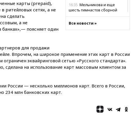
ченные карты (prepaid),
16:35
Мельникова и еще
в ритейловых сетях, а не
шесть гимнастов сборной
России не получили визы на
ена сделать
ЧЕ
ссовым, а не
Все новости »
в банках»,— поясняет один
16:16
Движение по
Крымскому мосту
перекрывали второй раз за
день
артнеров для продажи
ейле. Впрочем, на широкое применение этих карт в России
16:00
Создатели пирамиды
АФК «Наследие» получили от
м ограничен эквайринговой сетью «Русского стандарта».
шести до 12 лет колонии
но, сделана на использование карт массовым клиентом за
15:45
Верховный суд 10
августа рассмотрит иск о
снятии «Яблока» с выборов
и России — несколько миллионов карт. Всего в России,
о 234 млн банковских карт.
15:35
Четыре человека
пострадали при пожаре на
складе с красками в Брянске
15:15
«Аэрофлот» с 1 октября
возобновит ежедневные
рейсы в Абу-Даби