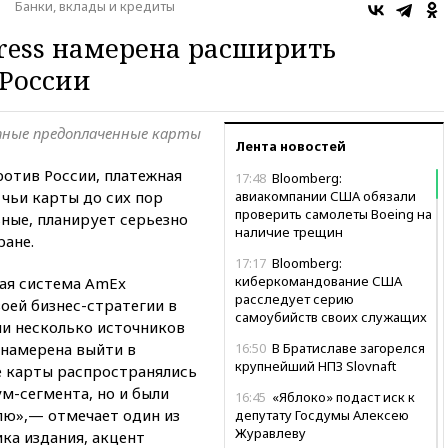
Банки, вклады и кредиты
ress намерена расширить
 России
пные предоплаченные карты
Лента новостей
ротив России, платежная
17:48
Bloomberg:
 чьи карты до сих пор
авиакомпании США обязали
проверить самолеты Boeing на
ные, планирует серьезно
наличие трещин
ране.
17:17
Bloomberg:
киберкомандование США
ная система AmEx
расследует серию
оей бизнес-стратегии в
самоубийств своих служащих
и несколько источников
 намерена выйти в
16:50
В Братиславе загорелся
крупнейший НПЗ Slovnaft
е карты распространялись
м-сегмента, но и были
16:45
«Яблоко» подаст иск к
лю»,— отмечает один из
депутату Госдумы Алексею
Журавлеву
ика издания, акцент