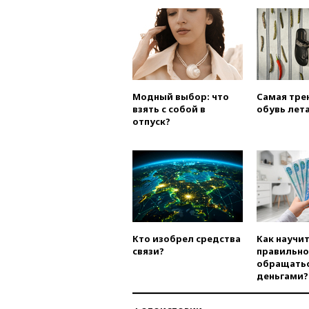
Модный выбор: что
Самая тре
взять с собой в
обувь лета
отпуск?
Кто изобрел средства
Как научи
связи?
правильно
обращатьс
деньгами?