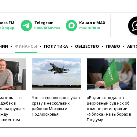
ness FM
Telegram
Канал в MAX
ой эфир
t.me/BFMnews
max.ru/bfm
НИИ
ФИНАНСЫ
ПОЛИТИКА
ОБЩЕСТВО
ПРАВО
АВТ
матель — о
Что за хлопок прозвучал
«Родина» подала в
рджбэк в
сразу в нескольких
Верховный суд иск об
ие разрушает
районах Москвы и
отмене регистрации
ежду
Подмосковья?
«Яблока» на выборах в
 клиентом
Госдуму