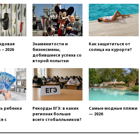
12:36
Экспорт растворимого
кофе из России достиг
рекордных показателей
12:30
Российские войска
взяли под контроль село
Анискино в Харьковской
ндовая
Знаменитости и
Как защититься от
области
 – 2026
бизнесмены,
солнца на курорте?
12:15
Минцифры РФ не
добившиеся успеха со
планирует вводить
второй попытки
ограничения на доступ детей
в соцсети
11:58
Резаи: Иран не допустит
открытия второго маршрута в
Ормузском проливе
11:48
Жители Москвы и
Подмосковья сообщили о
ть ребенка
Рекорды ЕГЭ: в каких
Самые модные пляжи
громких взрывах
регионах больше
— 2026
я с
всего стобалльников?
11:41
ТПП предлагает
изменить процедуру
банкротства для
пострадавших от атак БПЛА