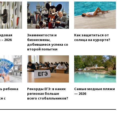
14:52
Турция, Саудовская
Аравия и Пакистан
объединились в военный
альянс
14:39
Экс-издатель Popcorn
Books получил условный срок
по делу о пропаганде ЛГБТ
ндовая
Знаменитости и
Как защититься от
 – 2026
бизнесмены,
солнца на курорте?
14:34
Минпромторг не
добившиеся успеха со
намерен сокращать перечень
второй попытки
товаров для параллельного
импорта
14:14
Роспотребнадзор
одобрил открытие сезона на
105 пляжах в Анапе
14:09
Глава Тувы включил
сенатора Нарусову в список
ть ребенка
Рекорды ЕГЭ: в каких
Самые модные пляжи
кандидатов в Совфед
регионах больше
— 2026
я с
всего стобалльников?
13:57
Wildberries запустит
программу по открытию
партнерских хабов
13:53
Сенаторы Аргентины