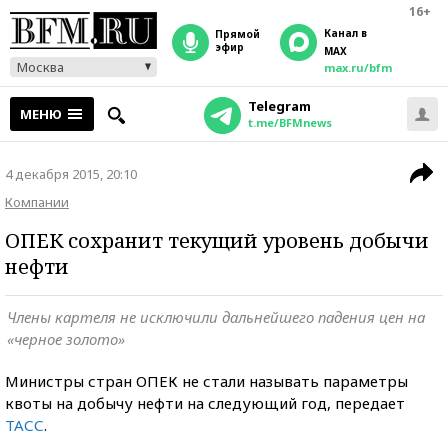
16+
Канал в
прямой
эфир
MAX
Москва
max.ru/bfm
Telegram
МЕНЮ
t.me/BFMnews
4 декабря 2015, 20:10
Компании
ОПЕК сохранит текущий уровень добычи
нефти
Члены картеля не исключили дальнейшего падения цен на
«черное золото»
Министры стран ОПЕК не стали называть параметры
квоты на добычу нефти на следующий год, передает
ТАСС
.