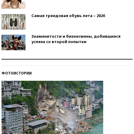
Самая трендовая обувь лета – 2026
Знаменитости и бизнесмены, добившиеся
успеха со второй попытки
Как защититься от солнца на курорте?
ФОТОИСТОРИИ
Кто изобрел средства связи?