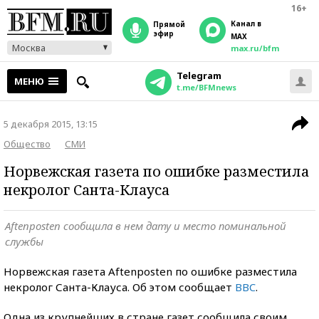
16+
Канал в
прямой
эфир
MAX
Москва
max.ru/bfm
Telegram
МЕНЮ
t.me/BFMnews
5 декабря 2015, 13:15
Общество
СМИ
Норвежская газета по ошибке разместила
некролог Санта-Клауса
Aftenposten сообщила в нем дату и место поминальной
службы
Норвежская газета Aftenposten по ошибке разместила
некролог Санта-Клауса. Об этом сообщает
BBC
.
Одна из крупнейших в стране газет сообщила своим