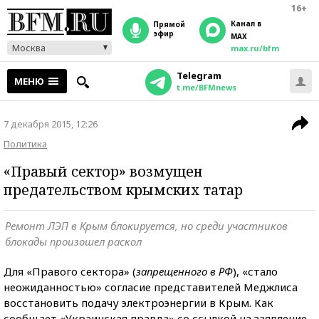
16+
Канал в
прямой
эфир
MAX
Москва
max.ru/bfm
Telegram
МЕНЮ
t.me/BFMnews
7 декабря 2015, 12:26
Политика
«Правый сектор» возмущен
предательством крымских татар
Ремонт ЛЭП в Крым блокируется, но среди участников
блокады произошел раскол
Для «Правого сектора» (
запрещенного в РФ
), «стало
неожиданностью» согласие представителей Меджлиса
восстановить подачу электроэнергии в Крым. Как
сообщает «Украинская правда» со ссылкой на заявление