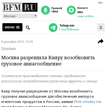
16+
Канал в
прямой
эфир
MAX
Москва
max.ru/bfm
Telegram
МЕНЮ
t.me/BFMnews
8 декабря 2015, 15:59
Политика
Москва разрешила Каиру возобновить
грузовое авиасообщение
Египетские производители готовы предложить
российским потребителям различные фрукты и овощи
Каир получил разрешение от Москвы возобновить
грузовое авиасообщение для обеспечения импорта
египетских продуктов в Россию, заявил
РИА «Новости»
посол Египта в России Мохаммед Эль-Бадри.