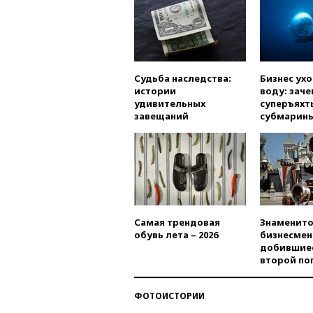
Судьба наследства:
Бизнес ух
истории
воду: заче
удивительных
суперъяхт
завещаний
субмарин
Самая трендовая
Знаменито
обувь лета – 2026
бизнесмен
добившиес
второй по
ФОТОИСТОРИИ