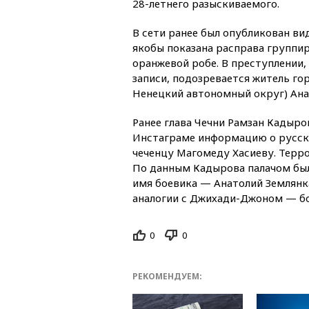
28-летнего разыскиваемого.
В сети ранее был опубликован ви
якобы показана расправа группи
оранжевой робе. В преступлении,
записи, подозревается житель го
Ненецкий автономный округ) Ана
Ранее глава Чечни Рамзан Кадыро
Инстаграме информацию о русск
чеченцу Магомеду Хасиеву. Терро
По данным Кадырова палачом был
имя боевика — Анатолий Землянка
аналогии с Джихади-Джоном — бо
0
0
РЕКОМЕНДУЕМ: