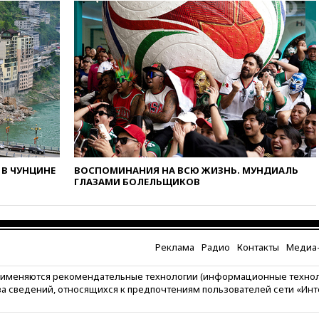
попытке попасть в Россию
вчера, 22:28
Бессент
анонсировал скорое
соглашение о прекращении
огня США и Ирана
вчера, 22:15
Три человека
получили ножевые ранения
при нападении в Чехии
вчера, 22:00
Путин поручил
выделить средства на новые
РЛС для Белгородской
области
В ЧУНЦИНЕ
ВОСПОМИНАНИЯ НА ВСЮ ЖИЗНЬ. МУНДИАЛЬ
ГЛАЗАМИ БОЛЕЛЬЩИКОВ
вчера, 21:56
The Atlantic: Маск
отказал Украине в
использовании Starlink для
атак вглубь РФ
Реклама
Радио
Контакты
Медиа-
вчера, 21:35
После пожара на
складе в Брянске возбудили
рименяются рекомендательные технологии (информационные техно
уголовное дело
за сведений, относящихся к предпочтениям пользователей сети «Ин
вчера, 21:26
Лидеры сборной
РФ по гимнастике получили