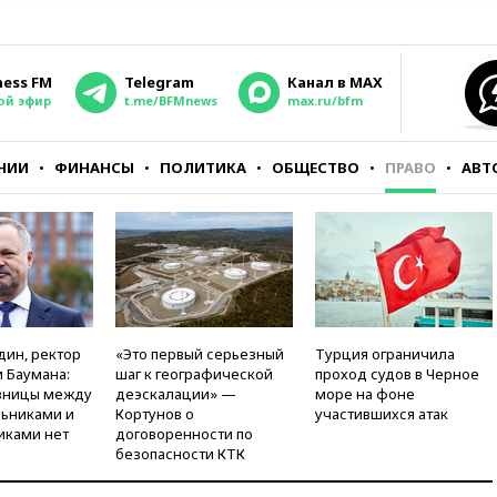
ness FM
Telegram
Канал в MAX
ой эфир
t.me/BFMnews
max.ru/bfm
НИИ
ФИНАНСЫ
ПОЛИТИКА
ОБЩЕСТВО
ПРАВО
АВТ
дин, ректор
«Это первый серьезный
Турция ограничила
 Баумана:
шаг к географической
проход судов в Черное
зницы между
деэскалации» —
море на фоне
ьниками и
Кортунов о
участившихся атак
иками нет
договоренности по
безопасности КТК