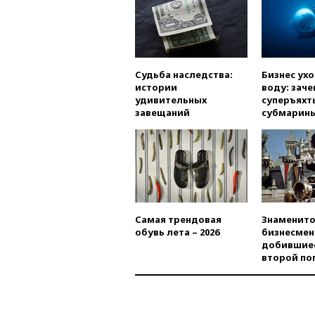
Судьба наследства:
Бизнес ух
истории
воду: заче
удивительных
суперъяхт
завещаний
субмарин
Самая трендовая
Знаменито
обувь лета – 2026
бизнесмен
добившиес
второй по