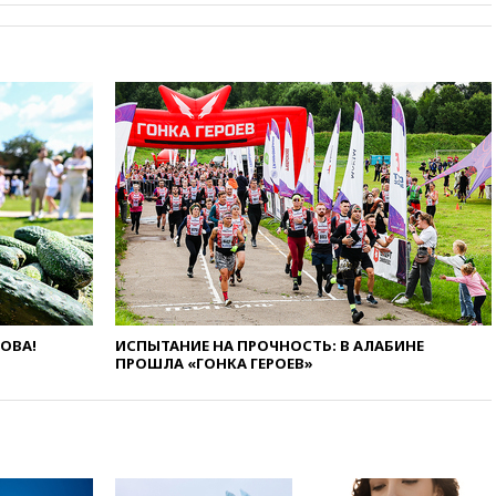
08:57
Собянин сообщил о
девяти БПЛА, сбитых на
подлете к Москве
08:42
Силы ПВО сбили почти
400 БПЛА над российскими
регионами
08:16
Лукашенко призвал
белорусов покупать избы в
селах
07:30
Нигерия стала
крупнейшим поставщиком
авиатоплива в Европу
06:30
США и Колумбия
обсуждают координацию
усилий против наркотрафика
ЛОВА!
ИСПЫТАНИЕ НА ПРОЧНОСТЬ: В АЛАБИНЕ
ПРОШЛА «ГОНКА ГЕРОЕВ»
05:30
ВМС Испании усилили
присутствие в Сеуте на фоне
миграционного кризиса
03:30
В Минстрое сравнили
качество жилья в Нью-Йорке и
России