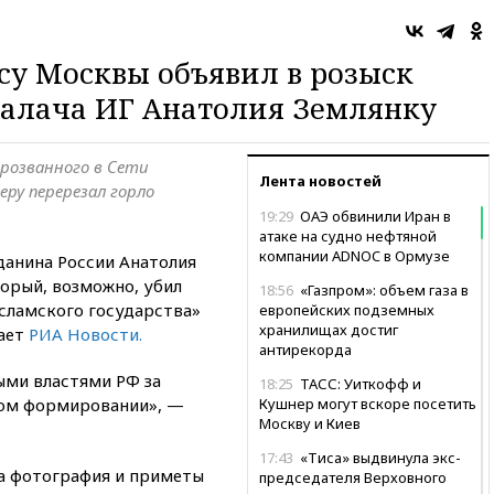
су Москвы объявил в розыск
палача ИГ Анатолия Землянку
прозванного в Сети
Лента новостей
ру перерезал горло
19:29
ОАЭ обвинили Иран в
атаке на судно нефтяной
компании ADNOC в Ормузе
данина России Анатолия
торый, возможно, убил
18:56
«Газпром»: объем газа в
Исламского государства»
европейских подземных
хранилищах достиг
щает
РИА Новости.
антирекорда
ыми властями РФ за
18:25
ТАСС: Уиткофф и
ном формировании», —
Кушнер могут вскоре посетить
Москву и Киев
17:43
«Тиса» выдвинула экс-
а фотография и приметы
председателя Верховного