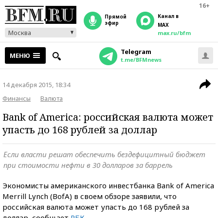
16+
Канал в
прямой
эфир
MAX
Москва
max.ru/bfm
Telegram
МЕНЮ
t.me/BFMnews
14 декабря 2015, 18:34
Финансы
Валюта
Bank of America: российская валюта может
упасть до 168 рублей за доллар
Если власти решат обеспечить бездефицитный бюджет
при стоимости нефти в 30 долларов за баррель
Экономисты американского инвестбанка Bank of America
Merrill Lynch (BofA) в своем обзоре заявили, что
российская валюта может упасть до 168 рублей за
доллар, сообщает
РБК
.