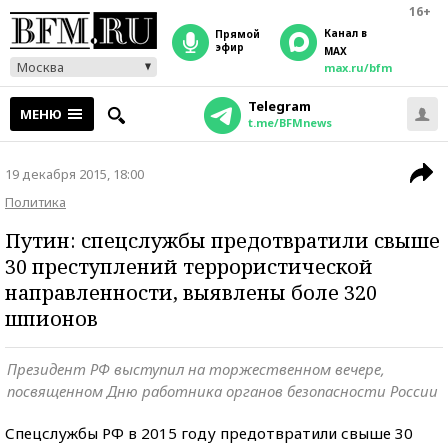
16+
Канал в
прямой
эфир
MAX
Москва
max.ru/bfm
Telegram
МЕНЮ
t.me/BFMnews
19 декабря 2015, 18:00
Политика
Путин: спецслужбы предотвратили свыше
30 преступлений террористической
направленности, выявлены боле 320
шпионов
Президент РФ выступил на торжественном вечере,
посвященном Дню работника органов безопасности России
Спецслужбы РФ в 2015 году предотвратили свыше 30