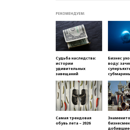
РЕКОМЕНДУЕМ:
Судьба наследства:
Бизнес ух
истории
воду: заче
удивительных
суперъяхт
завещаний
субмарин
Самая трендовая
Знаменито
обувь лета – 2026
бизнесмен
добившиес