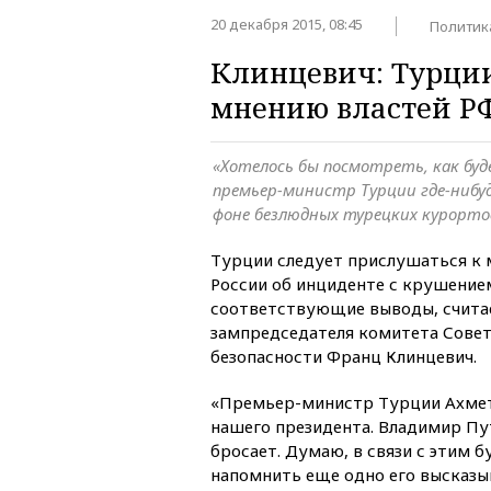
20 декабря 2015, 08:45
Политик
Клинцевич: Турции
мнению властей РФ
«Хотелось бы посмотреть, как буд
премьер-министр Турции где-нибуд
фоне безлюдных турецких курорто
Турции следует прислушаться к
России об инциденте с крушением
соответствующие выводы, счита
зампредседателя комитета Совет
безопасности Франц Клинцевич.
«Премьер-министр Турции Ахмет
нашего президента. Владимир Пут
бросает. Думаю, в связи с этим б
напомнить еще одно его высказыв