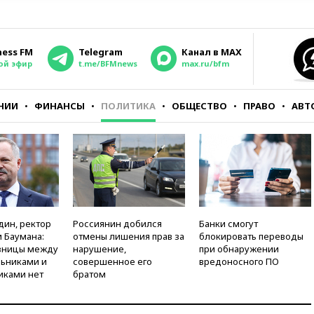
ness FM
Telegram
Канал в MAX
ой эфир
t.me/BFMnews
max.ru/bfm
НИИ
ФИНАНСЫ
ПОЛИТИКА
ОБЩЕСТВО
ПРАВО
АВТ
дин, ректор
Россиянин добился
Банки смогут
 Баумана:
отмены лишения прав за
блокировать переводы
зницы между
нарушение,
при обнаружении
ьниками и
совершенное его
вредоносного ПО
иками нет
братом