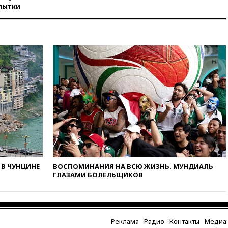
попытке попасть из Марокко в
пытки
Сеуту на параплане
00:30
FT: ЕС не готов принять в
блок Украину из-за уровня
коррупции
вчера, 23:35
Лукашенко
объяснил экономическую
выгоду безвизового режима с
ЕС
вчера, 22:59
На башню
ресторана «Армения» в
Москве вернут утраченную
скульптуру балерины
вчера, 22:45
Литовец
протаранил погранпункт при
попытке попасть в Россию
В ЧУНЦИНЕ
ВОСПОМИНАНИЯ НА ВСЮ ЖИЗНЬ. МУНДИАЛЬ
ГЛАЗАМИ БОЛЕЛЬЩИКОВ
вчера, 22:28
Бессент
анонсировал скорое
соглашение о прекращении
огня США и Ирана
Реклама
Радио
Контакты
Медиа-
вчера, 22:15
Три человека