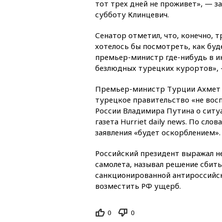
тот трех дней не проживет», — з
субботу Клинцевич.
Сенатор отметил, что, конечно, тр
хотелось бы посмотреть, как буд
премьер-министр где-нибудь в ию
безлюдных турецких курортов», 
Премьер-министр Турции Ахмет Д
турецкое правительство «не вос
России Владимира Путина о ситу
газета Hurriet daily news. По сл
заявления «будет оскорблением».
Российский президент выражал н
самолета, называл решение сбить
санкционированной антироссийск
возместить РФ ущерб.
0
0