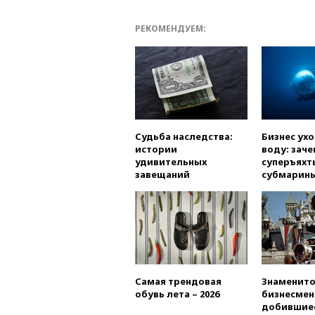
РЕКОМЕНДУЕМ:
Судьба наследства:
Бизнес ух
истории
воду: заче
удивительных
суперъяхт
завещаний
субмарин
Самая трендовая
Знаменито
обувь лета – 2026
бизнесмен
добившиес