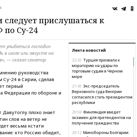
а
 следует прислушаться к
 по Су-24
ет улыбаться господин
Лента новостей
ь в июле или августе на
в», — сказал сенатор
22:20
Турция призвала к
мораторию на удары по
торговым судам в Черном
 мнению руководства
море
 Су-24 в Сирии, сделав
ет первый
21:43
Экс-председатель
Верховного суда Венгрии
а Федерации по обороне и
согласился стать президентом
республики
 Давутоглу плохо знает
20:58
Финляндия введет
экзамен для претендентов на
ин слов на ветер не
получение гражданства
удет весьма кстати
ание: кто Россию обидит,
20:12
Минобороны Болгарии: