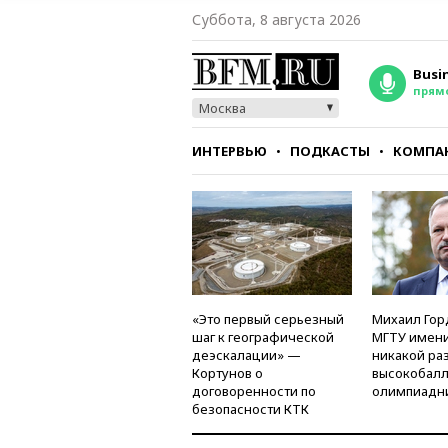
Суббота, 8 августа 2026
Busi
прям
Москва
ИНТЕРВЬЮ
ПОДКАСТЫ
КОМПА
СТИЛЬ
ТЕСТЫ
«Это первый серьезный
Михаил Гор
шаг к географической
МГТУ имени
деэскалации» —
никакой ра
Кортунов о
высокобалл
договоренности по
олимпиадн
безопасности КТК