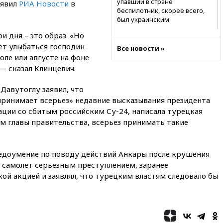
упавший в стране
аявил
РИА Новости
в
беспилотник, скорее всего,
был украинским
и дня – это образ. «Но
19:29
ОАЭ обвинили Иран в
атаке на судно нефтяной
ет улыбаться господин
Все новости »
компании ADNOC в Ормузе
ле или августе на фоне
— сказал Клинцевич.
18:56
«Газпром»: объем газа в
европейских подземных
хранилищах достиг
авутоглу заявил, что
антирекорда
принимает всерьез» недавние высказывания президента
ации со сбитым российским Су-24, написала турецкая
18:25
ТАСС: Уиткофф и
Кушнер могут вскоре посетить
овам главы правительства, всерьез принимать такие
Москву и Киев
17:43
«Тиса» выдвинула экс-
председателя Верховного
едоумение по поводу действий Анкары после крушения
суда на пост президента
 самолет серьезным преступлением, заранее
Венгрии
ой акцией и заявлял, что турецким властям следовало бы
16:50
Politico: «Газовая
авантюра Германии ставит под
угрозу европейскую зиму»
16:16
Беспилотник взорвался