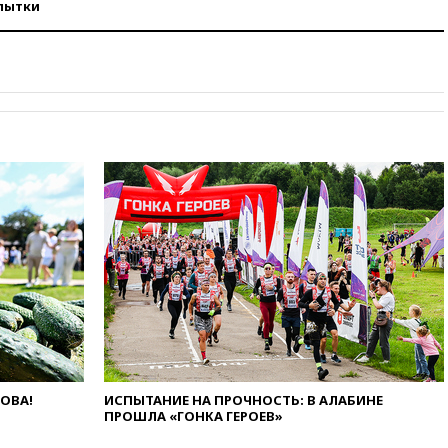
пытки
11:47
Суд оставил под
арестом Rolls-Royce блогера
Лерчек
11:07
При столкновении
катера и лодки под Самарой
погибли два человека
10:27
Движение по трассе
«Новороссия» восстановлено
09:55
Силы ПВО перехватили
за утро 85 БПЛА над
территорией РФ
09:25
Ильский НПЗ на Кубани
загорелся после падения
обломков дрона
08:57
Собянин сообщил о
девяти БПЛА, сбитых на
подлете к Москве
08:42
Силы ПВО сбили почти
ЛОВА!
ИСПЫТАНИЕ НА ПРОЧНОСТЬ: В АЛАБИНЕ
400 БПЛА над российскими
ПРОШЛА «ГОНКА ГЕРОЕВ»
регионами