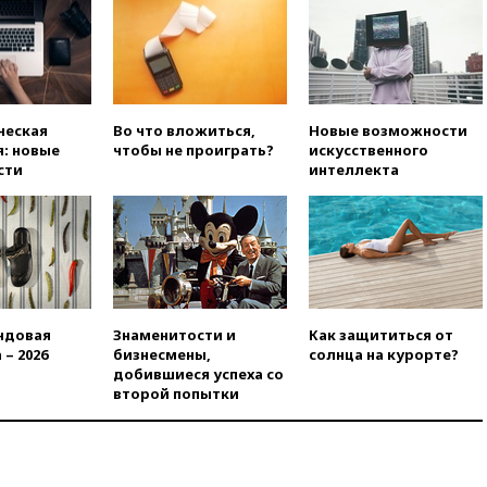
Сеуте набрал миллион
просмотров
вчера, 22:49
Минпромторг:
банкротство «Кванта» не
означает прекращения
производства телевизоров в
ческая
Во что вложиться,
Новые возможности
РФ
: новые
чтобы не проиграть?
искусственного
вчера, 22:35
Семь грузовых
сти
интеллекта
вагонов сошли с рельсов в
Оренбургской области
вчера, 22:22
Минфин: в июле
выросли нефтегазовые
доходы российского бюджета
вчера, 22:15
Аксаков: ЦБ
согласовал первый стандарт
ндовая
Знаменитости и
Как защититься от
исламского банкинга
 – 2026
бизнесмены,
солнца на курорте?
добившиеся успеха со
вчера, 21:43
Организаторы
второй попытки
«Интервидения»
подтвердили, что конкурс
пройдет в Саудовской Аравии
вчера, 21:35
Машков: в РФ