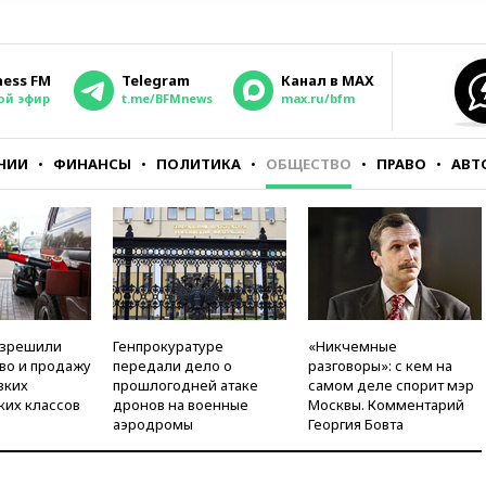
ness FM
Telegram
Канал в MAX
ой эфир
t.me/BFMnews
max.ru/bfm
НИИ
ФИНАНСЫ
ПОЛИТИКА
ОБЩЕСТВО
ПРАВО
АВТ
азрешили
Генпрокуратуре
«Никчемные
во и продажу
передали дело о
разговоры»: с кем на
зких
прошлогодней атаке
самом деле спорит мэр
ких классов
дронов на военные
Москвы. Комментарий
аэродромы
Георгия Бовта