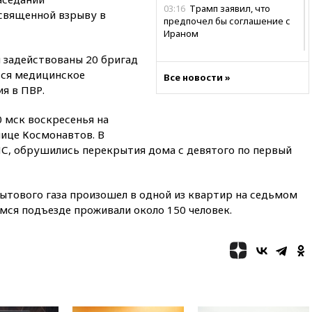
03:16
Трамп заявил, что
священной взрыву в
предпочел бы соглашение с
Ираном
02:06
Лантратова: судьба
и задействованы 20 бригад
сотни жителей Курской
тся медицинское
Все новости »
области все еще неизвестна
я в ПВР.
01:10
МИД РФ: ЕС пытается
сохранить мобилизационный
0 мск воскресенья на
ресурс для Украины
лице Космонавтов. В
00:05
Девочка с «маской
ЧС, обрушились перекрытия дома с девятого по первый
Бэтмена» показала лицо
после последней операции
ытового газа произошел в одной из квартир на седьмом
вчера, 23:35
Российского
историка Артема Кирпиченка
мся подъезде проживали около 150 человек.
арестовали в Израиле
вчера, 23:23
«Спартак»
разгромил «Оренбург» в
Кубке России
вчера, 23:00
Пост Дмитриева в
X о миграционном кризисе в