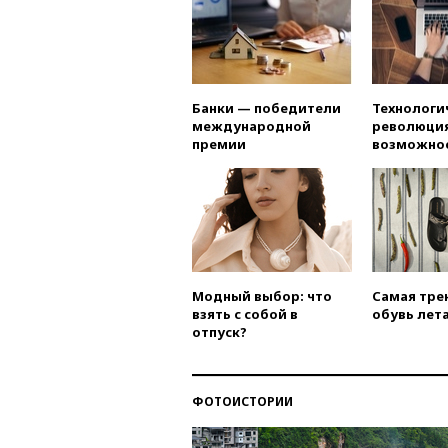
Банки — победители
Технологи
международной
революция
премии
возможно
Модный выбор: что
Самая тре
взять с собой в
обувь лета
отпуск?
ФОТОИСТОРИИ