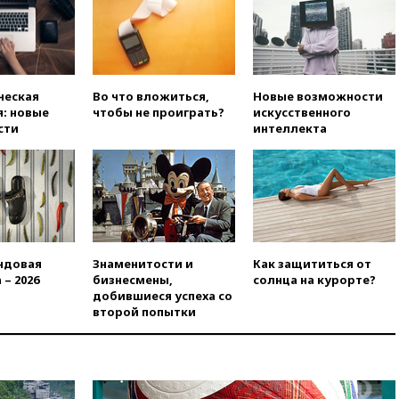
после взрыва ничего не
угрожает
вчера, 20:08
По всей Грузии
снова отключилось
электричество
ческая
Во что вложиться,
Новые возможности
: новые
чтобы не проиграть?
искусственного
вчера, 20:00
Зеленский связал
сти
интеллекта
дефицит ракет с попыткой
Запада принудить Киев к
уступкам
вчера, 19:45
Памфилова: ЦИК
примет беспрецедентные
меры безопасности во время
выборов
ндовая
Знаменитости и
Как защититься от
вчера, 19:35
Памфилова
 – 2026
бизнесмены,
солнца на курорте?
сообщила об омоложении
добившиеся успеха со
партийных списков на выборах
второй попытки
в Госдуму
вчера, 19:25
Путин
прокомментировал первый
номер «Единой России» в
бюллетене