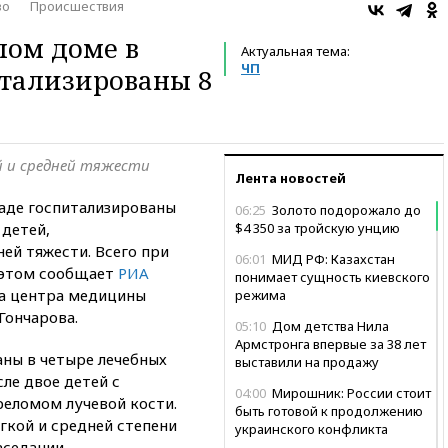
во
Происшествия
лом доме в
Актуальная тема:
ЧП
итализированы 8
й и средней тяжести
Лента новостей
аде госпитализированы
06:25
Золото подорожало до
 детей,
$4 350 за тройскую унцию
ей тяжести. Всего при
06:01
МИД РФ: Казахстан
б этом сообщает
РИА
понимает сущность киевского
ка центра медицины
режима
Гончарова.
05:10
Дом детства Нила
Армстронга впервые за 38 лет
аны в четыре лечебных
выставили на продажу
ле двое детей с
04:00
Мирошник: России стоит
реломом лучевой кости.
быть готовой к продолжению
гкой и средней степени
украинского конфликта
аседании