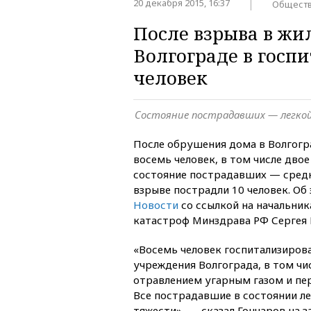
20 декабря 2015, 16:37
Общест
После взрыва в жи
Волгограде в госп
человек
Состояние пострадавших — легко
После обрушения дома в Волгогр
восемь человек, в том числе двое
состояние пострадавших — средн
взрыве пострадли 10 человек. О
Новости
со ссылкой на начальни
катастроф Минздрава РФ Сергея 
«Восемь человек госпитализиров
учреждения Волгограда, в том чис
отравлением угарным газом и пе
Все пострадавшие в состоянии ле
тяжести», — сказал Гончаров на з