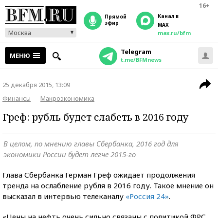
16+
Канал в
прямой
эфир
MAX
Москва
max.ru/bfm
Telegram
МЕНЮ
t.me/BFMnews
25 декабря 2015, 13:09
Финансы
Макроэкономика
Греф: рубль будет слабеть в 2016 году
В целом, по мнению главы Сбербанка, 2016 год для
экономики России будет легче 2015-го
Глава Сбербанка Герман Греф ожидает продолжения
тренда на ослабление рубля в 2016 году. Такое мнение он
высказал в интервью телеканалу
«Россия 24»
.
«Цены на нефть очень сильно связаны с политикой ФРС.