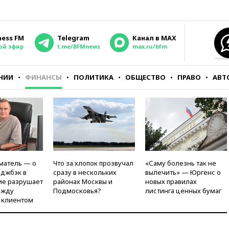
ness FM
Telegram
Канал в MAX
ой эфир
t.me/BFMnews
max.ru/bfm
НИИ
ФИНАНСЫ
ПОЛИТИКА
ОБЩЕСТВО
ПРАВО
АВТ
матель — о
Что за хлопок прозвучал
«Саму болезнь так не
рджбэк в
сразу в нескольких
вылечить» — Юргенс о
ие разрушает
районах Москвы и
новых правилах
ежду
Подмосковья?
листинга ценных бумаг
 клиентом