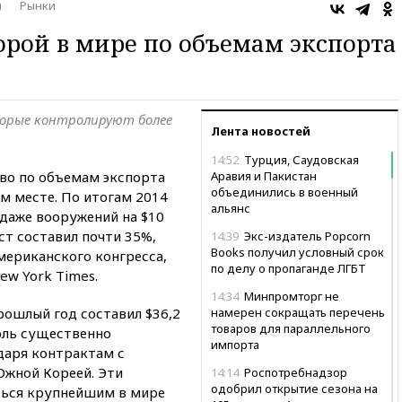
ы
Рынки
торой в мире по объемам экспорта
орые контролируют более
Лента новостей
14:52
Турция, Саудовская
во по объемам экспорта
Аравия и Пакистан
объединились в военный
ом месте. По итогам 2014
альянс
одаже вооружений на $10
ст составил почти 35%,
14:39
Экс-издатель Popcorn
Books получил условный срок
мериканского конгресса,
по делу о пропаганде ЛГБТ
ew York Times.
14:34
Минпромторг не
ошлый год составил $36,2
намерен сокращать перечень
товаров для параллельного
ль существенно
импорта
даря контрактам с
Южной Кореей. Эти
14:14
Роспотребнадзор
одобрил открытие сезона на
ться крупнейшим в мире