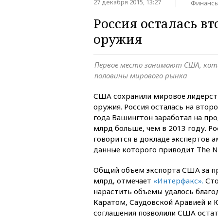
27 декабря 2015, 13:27
Финанс
Россия осталась в
оружия
Первое место занимают США, кот
половины мирового рынка
США сохранили мировое лидерст
оружия. Россия осталась на втор
года Вашингтон заработал на пр
млрд больше, чем в 2013 году. Ро
говорится в докладе экспертов а
данные которого приводит The N
Общий объем экспорта США за пр
млрд, отмечает
«Интерфакс».
Сто
нарастить объемы удалось благо
Каратом, Саудовской Аравией и 
соглашения позволили США оста