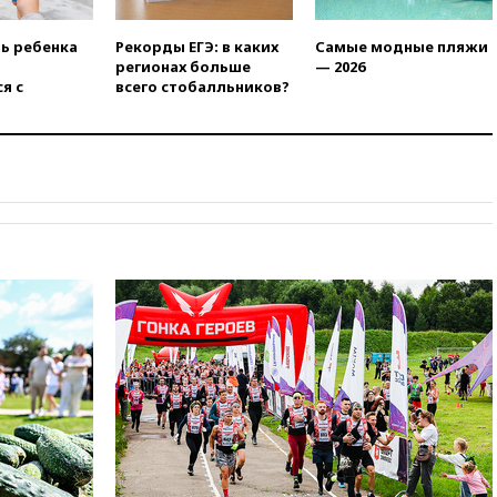
открытия второго маршрута в
Ормузском проливе
ть ребенка
Рекорды ЕГЭ: в каких
Самые модные пляжи
11:48
Жители Москвы и
регионах больше
— 2026
Подмосковья сообщили о
я с
всего стобалльников?
громких взрывах
11:41
ТПП предлагает
изменить процедуру
банкротства для
пострадавших от атак БПЛА
продавцов
11:38
Шадаев исключил
запуск мессенджера на
«Госуслугах»
11:22
При стрельбе в школе в
Таиланде погибли пять
человек
11:19
Россия рассчитывает
заключить безвизовые
соглашения с Индонезией и
Малайзией
11:04
«Ведомости»: на партию