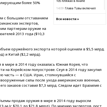
105 пляжах в Анапе
ролирующим более 50%
14:09
Глава Тувы включил
сенатора Нарусову в список
кандидатов в Совфед
и с большим отставанием
Все новости »
риканских экспертов,
13:57
Wildberries запустит
воим партнерам оружие на
программу по открытию
партнерских хабов
зателей 2013 года ($10,3
13:53
Сенаторы Аргентины
одобрили скандальный
объем оружейного экспорта которой оценили в $5,5 млрд.
законопроект о частной
собственности
д) и Китай ($2,2 млрд).
13:36
ABC News: запасы
 мире в 2014 году оказалась Южная Корея, что
вооружений США достигли
крайне низкого уровня
и на Корейском полуострове. Сеул в 2014 году закупил
ую часть — в США. Ирак, столкнувшийся с
13:16
«Родина» просит
вооруженные силы после ухода американских военных,
Верховный суд снять «Яблоко»
его заказов составил $7,3 млрд. Следом идет Бразилия с
с выборов
13:11
Путин обсудил с
президентом ОАЭ ситуацию в
бъемы продаж оружия в мире в 2014 году выросли
Персидском заливе и на
Украине
3-м (с $70,1 до $71,8 млрд). По мнению экспертов, рост