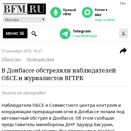
16+
Канал в
прямой
эфир
MAX
Москва
max.ru/bfm
Telegram
МЕНЮ
t.me/BFMnews
27 декабря 2015, 16:27
Общество
Происшествия
В Донбассе обстреляли наблюдателей
ОБСЕ и журналистов ВГТРК
Никто не пострадал
Наблюдатели ОБСЕ и Совместного центра контроля и
координации прекращения огня в Донбассе попали под
автоматный обстрел в Донбассе. Об этом сообщил
представитель минобороны ДНР Эдуард Басурин,
сопровождавший группу. Все произошло в посёлке