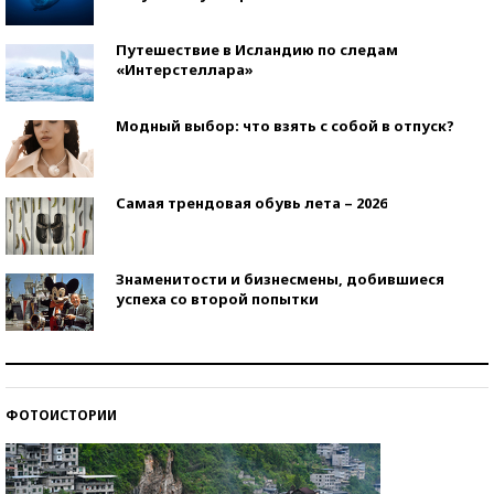
Путешествие в Исландию по следам
«Интерстеллара»
Модный выбор: что взять с собой в отпуск?
Самая трендовая обувь лета – 2026
Знаменитости и бизнесмены, добившиеся
успеха со второй попытки
Как защититься от солнца на курорте?
ФОТОИСТОРИИ
Кто изобрел средства связи?