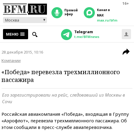
16+
Канал в
прямой
эфир
MAX
Москва
max.ru/bfm
Telegram
МЕНЮ
t.me/BFMnews
28 декабря 2015, 10:16
Компании
«Победа» перевезла трехмиллионного
пассажира
Его зарегистрировали на рейс, следовавший из Москвы в
Сочи
Российская авиакомпания «Победа», входящая в Группу
«Аэрофлот», перевезла трехмиллионного пассажира. Об
этом сообщили в пресс-службе авиаперевозчика.