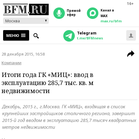
16+
Канал в
прямой
эфир
MAX
Москва
max.ru/bfm
Telegram
МЕНЮ
t.me/BFMnews
28 декабря 2015, 16:58
Компании
Итоги года ГК «МИЦ»: ввод в
эксплуатацию 285,7 тыс. кв. м
недвижимости
Декабрь, 2015 г., г.Москва. ГК «МИЦ», входящая в список
крупнейших застройщиков столичного региона, завершит
2015-й год вводом в эксплуатацию 285,7 тысяч квадратных
метров недвижимости