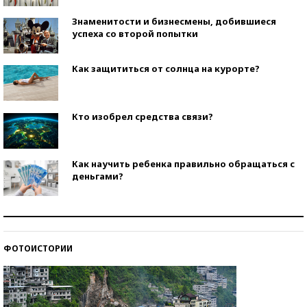
Знаменитости и бизнесмены, добившиеся
успеха со второй попытки
Как защититься от солнца на курорте?
Кто изобрел средства связи?
Как научить ребенка правильно обращаться с
деньгами?
Рекорды ЕГЭ: в каких регионах больше всего
стобалльников?
ФОТОИСТОРИИ
Самые модные пляжи — 2026