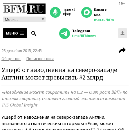
16+
Канал в
прямой
эфир
MAX
Москва
max.ru/bfm
Telegram
МЕНЮ
t.me/BFMnews
28 декабря 2015, 22:45
Общество
Происшествия
Ущерб от наводнения на северо-западе
Англии может превысить $2 млрд
«Наводнение может сократить на 0,2 — 0,3% рост ВВП» по
итогам квартала, считает главный экономист компании
IHS Global Insight
Ущерб от наводнения на северо-западе Англии,
вызванного атлантическим штормом «Ева», может
составить 1,5 млрд фунтов стерлингов ($2,24 млрд). Об