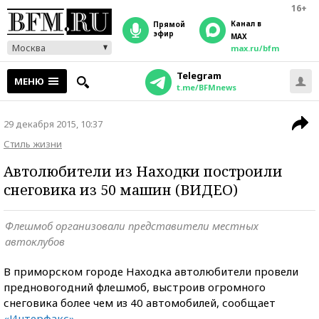
16+
Канал в
прямой
эфир
MAX
Москва
max.ru/bfm
Telegram
МЕНЮ
t.me/BFMnews
29 декабря 2015, 10:37
Стиль жизни
Автолюбители из Находки построили
снеговика из 50 машин (ВИДЕО)
Флешмоб организовали представители местных
автоклубов
В приморском городе Находка автолюбители провели
предновогодний флешмоб, выстроив огромного
снеговика более чем из 40 автомобилей, сообщает
«Интерфакс»
.