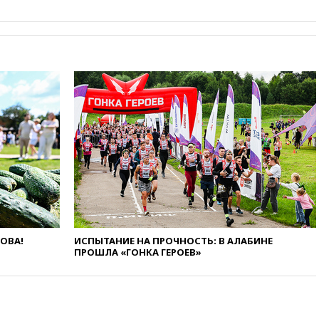
18:50
Euractiv: восток
Финляндии приходит в упадок
без российских туристов
18:35
В Жуковском и
аэропорту Геленджика
введены ограничения
18:21
Зюганов присоединился
к критике «Яблока»
18:15
Четыре человека
пострадали при атаках ВСУ на
Белгородскую область
18:00
Совет мира выбрал
подрядчика для
строительства военной базы в
Газе
ЛОВА!
ИСПЫТАНИЕ НА ПРОЧНОСТЬ: В АЛАБИНЕ
ПРОШЛА «ГОНКА ГЕРОЕВ»
17:50
Миронов призвал снять
«Яблоко» с выборов в Госдуму
17:45
Правительство получит
«золотую акцию» в