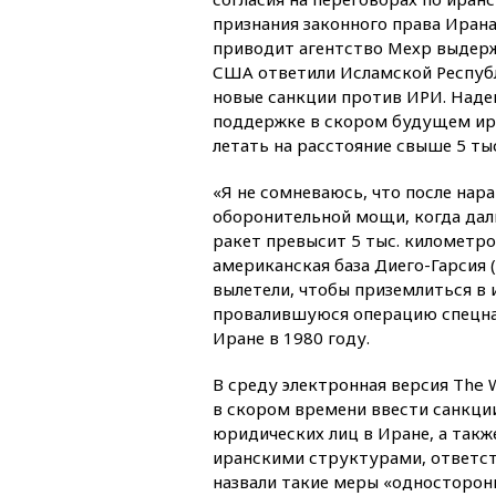
признания законного права Ирана
приводит агентство Мехр выдерж
США ответили Исламской Респуб
новые санкции против ИРИ. Наде
поддержке в скором будущем ир
летать на расстояние свыше 5 ты
«Я не сомневаюсь, что после на
оборонительной мощи, когда дал
ракет превысит 5 тыс. километров
американская база Диего-Гарсия 
вылетели, чтобы приземлиться в и
провалившуюся операцию спецна
Иране в 1980 году.
В среду электронная версия The W
в скором времени ввести санкци
юридических лиц в Иране, а также
иранскими структурами, ответс
назвали такие меры «односторон