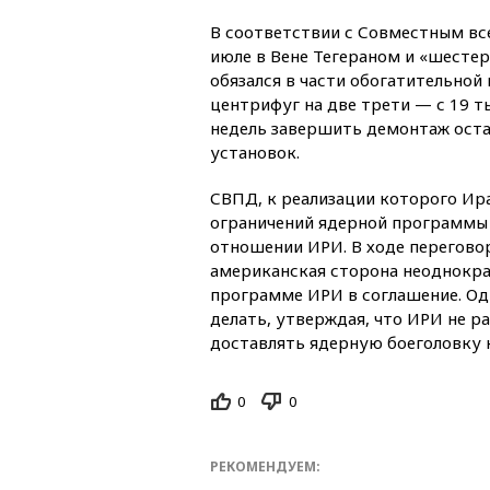
В соответствии с Совместным в
июле в Вене Тегераном и «шестер
обязался в части обогатительно
центрифуг на две трети — с 19 ты
недель завершить демонтаж оста
установок.
СВПД, к реализации которого Ир
ограничений ядерной программы 
отношении ИРИ. В ходе переговор
американская сторона неоднокра
программе ИРИ в соглашение. Одн
делать, утверждая, что ИРИ не р
доставлять ядерную боеголовку к
0
0
РЕКОМЕНДУЕМ: