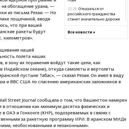
 на обогащение урана, —
22:28
Отказаться от
ки из письма Резаи. — Но
российского гражданства
лике пощечиной, вводя
станет значительно дороже
юсь, что при вашей
22:20
Путин назвал 76-ю
анские ракеты будут
Все новости »
гвардейскую десантно-
с. километров».
штурмовую дивизию
легендарной
ращивания нашей
22:15
Путин заслушал доклад
ьность полета наших
о ситуации на добропольском
, в зону их поражения войдут такие цели, как
направлении
(в Индийском океане), откуда самолеты и вертолеты
21:58
Генпрокуратура
ранской пустыне Табас», — сказал Резаи. Он имел в виду
признала нежелательным в
за и ВВС США по спасению американских заложников в
РФ американский Human
Rights Foundation
21:35
«Аэрофлот» отменяет
all Street Journal сообщила о том, что Вашингтон намерен
часть рейсов в Сочи и
и в отношении как минимум десятка физических и
Геленджик
 в ОАЭ и Гонконге (КНР), подозреваемых в связях с
21:25
Руслан Терновой
твенными за ракетную программу ИРИ. В иранском МИДе
выиграл золото чемпионата
ними, необоснованными и незаконными».
Европы в прыжках с 10-