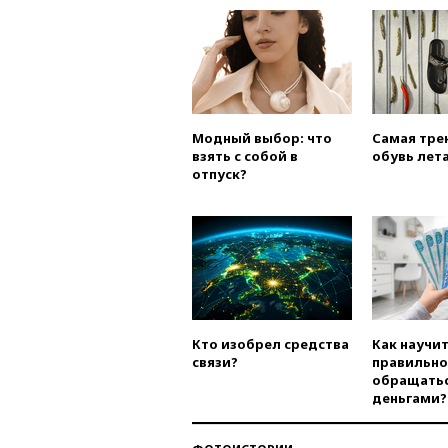
Модный выбор: что
Самая тре
взять с собой в
обувь лета
отпуск?
Кто изобрел средства
Как научи
связи?
правильно
обращатьс
деньгами?