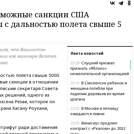
озможные санкции США
ы с дальностью полета свыше 5
общила, что Вашингтон
Лента новостей
нии как минимум десятка
ране
23:28
Слуцкий призвал
признать «Яблоко»
нежелательной организацией
ностью полета свыше 5000
вые санкции в отношении
23:15
В Смоленске ребенок и
 письме секретаря Совета
женщина погибли при
падении деревьев во время
х решений, одного из
урагана
хсена Резаи, которое он
рана Хасану Роухани,
22:55
В Москве в пятницу
ожидаются ливни
22:35
Винисиус продлил
нтрифуг ради достижения
контракт с «Реалом» до 2032
ской ядерной программе и
года