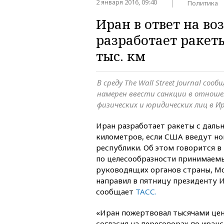
2 января 2016, 09:40
Политика
Иран в ответ на в
разработает ракет
тыс. км
В среду The Wall Street Journal со
намерен ввести санкции в отноше
физических и юридических лиц в И
Иран разработает ракеты с даль
километров, если США введут но
республики. Об этом говорится в
по целесообразности принимаемы
руководящих органов страны, Мо
направил в пятницу президенту И
сообщает
ТАСС.
«Иран пожертвовал тысячами це
согласия на переговорах по иран