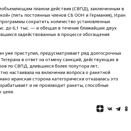
метровой вышки
сеобъемлющим планом действия (СВПД), заключенным в
21:10
РФ не получала
кой» (пять постоянных членов СБ ООН и Германия), Иран
обращений о прекращении
й программы сократить количество установленных
концессии строительства ж/д
в Армении
с. до 6,1 тыс. — и обещал в течение ближайших двух
вшихся задействованных в процессе обогащения
21:00
В России вновь
обсуждают эксперимент по
онлайн-продаже алкоголя
ан уже приступил, предусматривает ряд долгосрочных
20:45
Матвиенко: россиянам
Тегерана в ответ на отмену санкций, действующих в
могут рекомендовать не
ов по СВПД, длившихся более полутора лет,
посещать Армению
тно настаивала на включении вопроса о ракетной
20:35
ПВО за день сбила еще
ако иранская сторона категорически отказалась это
281 украинский беспилотник
азрабатывает и не производит ракеты, способные
над Россией
 цели.
20:27
Ямпольская призвала
оптимизировать олимпиады
для поступления в вузы
20:15
Минтранс предложил
оплачивать защиту дорог от
БПЛА из средств на ремонт