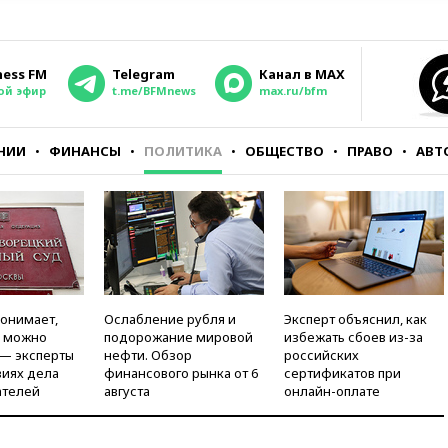
ness FM
Telegram
Канал в MAX
ой эфир
t.me/BFMnews
max.ru/bfm
НИИ
ФИНАНСЫ
ПОЛИТИКА
ОБЩЕСТВО
ПРАВО
АВТ
понимает,
Ослабление рубля и
Эксперт объяснил, как
и можно
подорожание мировой
избежать сбоев из-за
 — эксперты
нефти. Обзор
российских
виях дела
финансового рынка от 6
сертификатов при
ателей
августа
онлайн-оплате