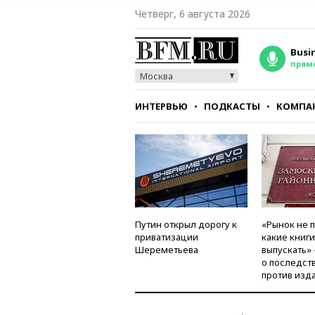
Четверг, 6 августа 2026
Busi
прям
Москва
ИНТЕРВЬЮ
ПОДКАСТЫ
КОМПА
СТИЛЬ
ТЕСТЫ
Путин открыл дорогу к
«Рынок не 
приватизации
какие книг
Шереметьева
выпускать»
о последст
против изд