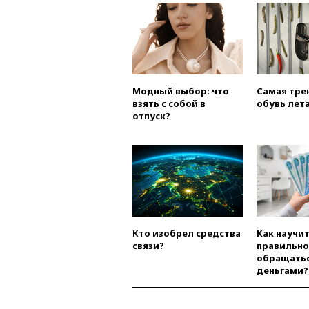
Модный выбор: что
Самая тре
взять с собой в
обувь лета
отпуск?
Кто изобрел средства
Как научи
связи?
правильно
обращатьс
деньгами?