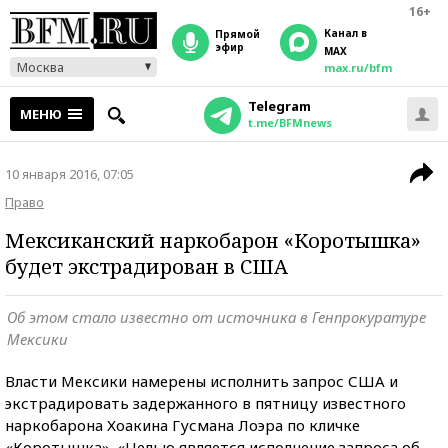
16+
Канал в
прямой
эфир
MAX
Москва
max.ru/bfm
Telegram
МЕНЮ
t.me/BFMnews
10 января 2016, 07:05
Право
Мексиканский наркобарон «Коротышка»
будет экстрадирован в США
Об этом стало известно от источника в Генпрокуратуре
Мексики
Власти Мексики намерены исполнить запрос США и
экстрадировать задержанного в пятницу известного
наркобарона Хоакина Гусмана Лоэра по кличке
«Коротышка». «Целью является исполнение запроса об