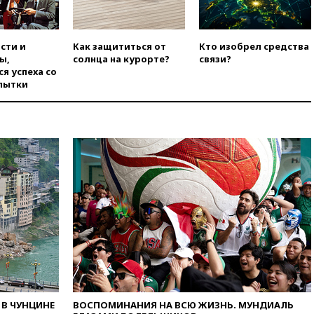
погранконтроль для
итальянских туристов
вчера, 12:27
Возгорание на
сти и
Как защититься от
Кто изобрел средства
Ильском НПЗ, вызванное
ы,
солнца на курорте?
связи?
атакой БПЛА, потушили
я успеха со
вчера, 11:47
Суд оставил под
пытки
арестом Rolls-Royce блогера
Лерчек
вчера, 11:07
При
столкновении катера и лодки
под Самарой погибли два
человека
вчера, 10:27
Движение по
трассе «Новороссия»
восстановлено
вчера, 09:55
Силы ПВО
перехватили за утро 85 БПЛА
над территорией РФ
вчера, 09:25
Ильский НПЗ на
Кубани загорелся после
В ЧУНЦИНЕ
ВОСПОМИНАНИЯ НА ВСЮ ЖИЗНЬ. МУНДИАЛЬ
падения обломков дрона