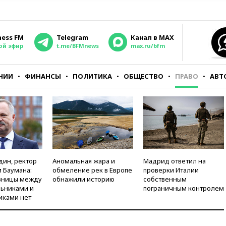
ness FM
Telegram
Канал в MAX
ой эфир
t.me/BFMnews
max.ru/bfm
НИИ
ФИНАНСЫ
ПОЛИТИКА
ОБЩЕСТВО
ПРАВО
АВТ
дин, ректор
Аномальная жара и
Мадрид ответил на
 Баумана:
обмеление рек в Европе
проверки Италии
зницы между
обнажили историю
собственным
ьниками и
пограничным контролем
иками нет