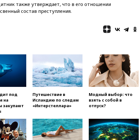
ащитник также утверждает, что в его отношении
00:25
В Красноярском крае
идут поиски семьи, пропавшей
освенный состав преступления.
во время сплава
вчера, 23:30
Жителя Нижнего
Тагила арестовали за реакции
в Теlegram
вчера, 22:50
Российский
режиссер Кирилл Соколов
снимет триллер для Netflix
вчера, 22:20
Турция призвала
к мораторию на удары по
торговым судам в Черном
море
вчера, 21:43
Экс-
одит под
Путешествие в
Модный выбор: что
председатель Верховного
м на
Исландию по следам
взять с собой в
суда Венгрии согласился стать
ы закупают
«Интерстеллара»
отпуск?
президентом республики
ы
вчера, 20:58
Финляндия
введет экзамен для
претендентов на получение
гражданства