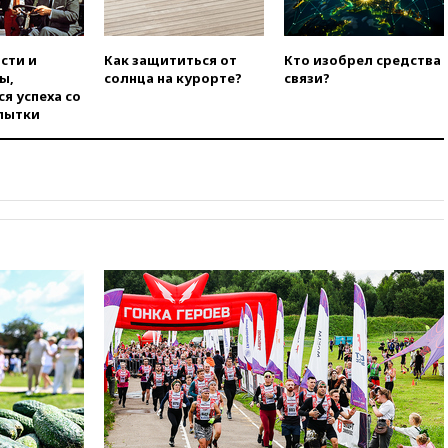
вчера, 20:12
Минобороны
Болгарии: упавший в стране
беспилотник, скорее всего,
сти и
Как защититься от
Кто изобрел средства
был украинским
ы,
солнца на курорте?
связи?
я успеха со
вчера, 19:29
ОАЭ обвинили
пытки
Иран в атаке на судно
нефтяной компании ADNOC в
Ормузе
вчера, 18:56
«Газпром»: объем
газа в европейских подземных
хранилищах достиг
антирекорда
вчера, 18:25
ТАСС: Уиткофф и
Кушнер могут вскоре посетить
Москву и Киев
вчера, 17:43
«Тиса» выдвинула
экс-председателя Верховного
суда на пост президента
Венгрии
вчера, 16:50
Politico: «Газовая
авантюра Германии ставит под