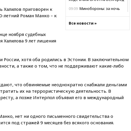
09:09
Минобороны: за ночь
ь Халилов приговорен к
сбито 153 украинских БПЛА
0-летний Роман Манко – к
08:50
Состояние здоровья
Все новости »
Джо Байдена ухудшилось
нце ноября судебных
07:40
OpenAI приостановила
я Халилова 9 лет лишения
выпуск модели Astra и-за
потенциальных рисков
06:25
У берегов Италии
 России, хотя оба родились в Эстонии. В заключительном
обнаружили затонувшее
вности, а также о том, что не поддерживают какие-либо
судно древнеримских времен
05:10
«Одиссея» Нолана
собрала в мировом прокате
дают, что обвиняемые неоднократно снабжали деньгами
свыше $1 млрд
потратить их на террористическую деятельность. В
02:22
Собянин сообщил о
аресту, а позже Интерпол объявил его в международный
высоких темпах строительства
недвижимости в Москве
01:20
Россиянин в среднем
анко, нет ни одного письменного свидетельства о
съедает несколько арбузов за
ится под стражей 9 месяцев без всякого основания.
сезон