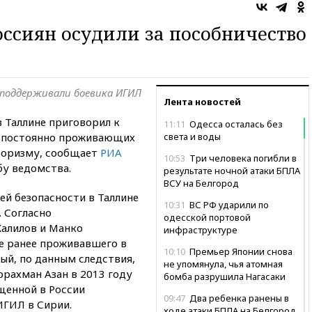
оссиян осудили за пособничество
 поддерживали боевика ИГИЛ
Лента новостей
 Таллине приговорил к
11:11
Одесса осталась без
 постоянно проживающих
света и воды
рроризму, сообщает
РИА
10:53
Три человека погибли в
бу ведомства.
результате ночной атаки БПЛА
ВСУ на Белгород
й безопасности в Таллине
10:31
ВС РФ ударили по
. Согласно
одесской портовой
алилов и Манко
инфраструктуре
е ранее проживавшего в
10:10
Премьер Японии снова
ый, по данным следствия,
не упомянула, чья атомная
ррахман Азан в 2013 году
бомба разрушила Нагасаки
щенной в России
09:47
Два ребенка ранены в
ИГИЛ в Сирии.
ходе атаки БПЛА на Белгород