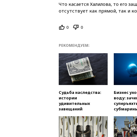
Что касается Халилова, то его з
отсутствует как прямой, так и к
0
0
РЕКОМЕНДУЕМ:
Судьба наследства:
Бизнес ух
истории
воду: заче
удивительных
суперъяхт
завещаний
субмарин