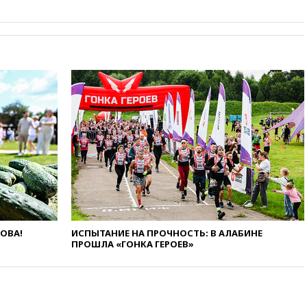
вчера, 20:12
Минобороны
Болгарии: упавший в стране
беспилотник, скорее всего,
был украинским
вчера, 19:29
ОАЭ обвинили
Иран в атаке на судно
нефтяной компании ADNOC в
Ормузе
вчера, 18:56
«Газпром»: объем
газа в европейских подземных
хранилищах достиг
антирекорда
вчера, 18:25
ТАСС: Уиткофф и
Кушнер могут вскоре посетить
Москву и Киев
ЛОВА!
ИСПЫТАНИЕ НА ПРОЧНОСТЬ: В АЛАБИНЕ
вчера, 17:43
«Тиса» выдвинула
ПРОШЛА «ГОНКА ГЕРОЕВ»
экс-председателя Верховного
суда на пост президента
Венгрии
вчера, 16:50
Politico: «Газовая
авантюра Германии ставит под