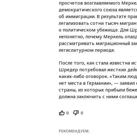
просчетов возглавляемого Мерке
демократического союза являетс
об иммиграции. В результате пр
легализовать сотни тысяч мигран
о политическом убежище. Для Ш
непонятно, почему Меркель опаз
рассматривать миграционный за
легислатурном периоде.
После того, как стала известна 
Шредер потребовал жестких дейс
каких-либо оговорок. «Таким люд
нет места в Германии», — заявил
страны, из которых прибыли беже
должна заключить с ними соглаш
0
0
РЕКОМЕНДУЕМ: