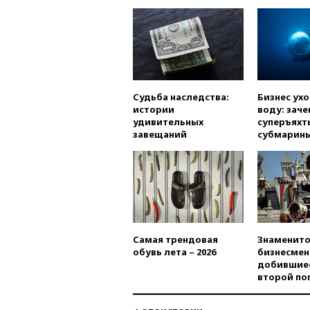
Судьба наследства:
Бизнес ух
истории
воду: заче
удивительных
суперъяхт
завещаний
субмарин
Самая трендовая
Знаменито
обувь лета – 2026
бизнесмен
добившиес
второй по