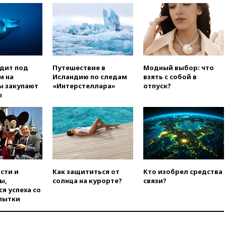
00:25
В Красноярском крае
идут поиски семьи, пропавшей
во время сплава
вчера, 23:30
Жителя Нижнего
Тагила арестовали за реакции
в Теlegram
одит под
Путешествие в
Модный выбор: что
вчера, 22:50
Российский
м на
Исландию по следам
взять с собой в
режиссер Кирилл Соколов
ы закупают
«Интерстеллара»
отпуск?
снимет триллер для Netflix
ы
вчера, 22:20
Турция призвала
к мораторию на удары по
торговым судам в Черном
море
вчера, 21:43
Экс-
председатель Верховного
суда Венгрии согласился стать
сти и
Как защититься от
Кто изобрел средства
президентом республики
ы,
солнца на курорте?
связи?
я успеха со
вчера, 20:58
Финляндия
пытки
введет экзамен для
претендентов на получение
гражданства