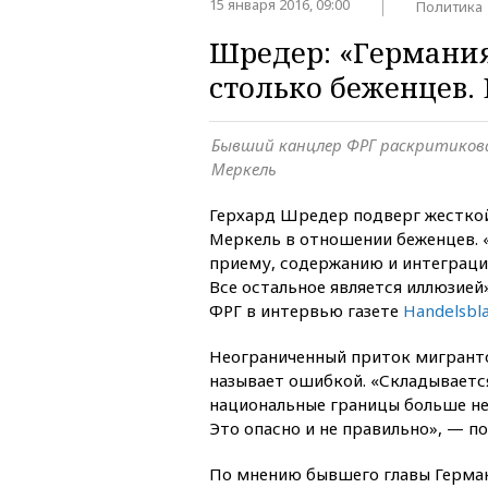
15 января 2016, 09:00
Политика
Шредер: «Германия
столько беженцев.
Бывший канцлер ФРГ раскритиков
Меркель
Герхард Шредер подверг жесткой
Меркель в отношении беженцев. 
приему, содержанию и интеграци
Все остальное является иллюзией
ФРГ в интервью газете
Handelsbla
Неограниченный приток мигрант
называет ошибкой. «Складывается
национальные границы больше не
Это опасно и не правильно», — по
По мнению бывшего главы Герман