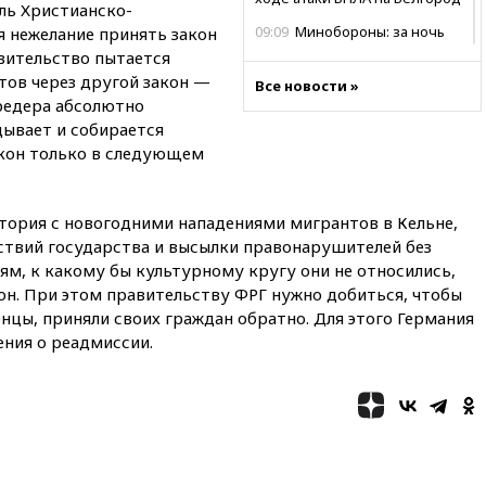
ль Христианско-
09:09
Минобороны: за ночь
я нежелание принять закон
сбито 153 украинских БПЛА
авительство пытается
тов через другой закон —
08:50
Состояние здоровья
Все новости »
редера абсолютно
Джо Байдена ухудшилось
дывает и собирается
07:40
OpenAI приостановила
кон только в следующем
выпуск модели Astra и-за
потенциальных рисков
06:25
У берегов Италии
история с новогодними нападениями мигрантов в Кельне,
обнаружили затонувшее
твий государства и высылки правонарушителей без
судно древнеримских времен
ям, к какому бы культурному кругу они не относились,
05:10
«Одиссея» Нолана
 он. При этом правительству ФРГ нужно добиться, чтобы
собрала в мировом прокате
нцы, приняли своих граждан обратно. Для этого Германия
свыше $1 млрд
ения о реадмиссии.
02:22
Собянин сообщил о
высоких темпах строительства
недвижимости в Москве
01:20
Россиянин в среднем
съедает несколько арбузов за
сезон