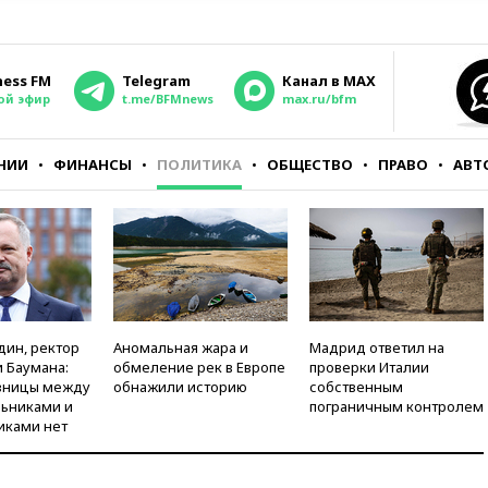
ness FM
Telegram
Канал в MAX
ой эфир
t.me/BFMnews
max.ru/bfm
НИИ
ФИНАНСЫ
ПОЛИТИКА
ОБЩЕСТВО
ПРАВО
АВТ
дин, ректор
Аномальная жара и
Мадрид ответил на
 Баумана:
обмеление рек в Европе
проверки Италии
зницы между
обнажили историю
собственным
ьниками и
пограничным контролем
иками нет