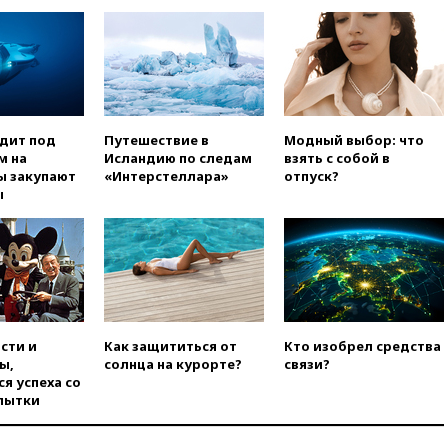
угрозу европейскую зиму»
вчера, 16:16
Беспилотник
взорвался вблизи
газопровода в Болгарии
вчера, 15:25
При атаке БПЛА в
Белгородской области погиб
одит под
Путешествие в
Модный выбор: что
мирный житель
м на
Исландию по следам
взять с собой в
ы закупают
«Интерстеллара»
отпуск?
вчера, 14:54
В Аргентине умер
ы
отец футболиста Лионеля
Месси
вчера, 14:43
Турция
ограничила судоходство в
Черном море
вчера, 14:20
Генпрокурором
США стал Тодд Бланш
сти и
Как защититься от
Кто изобрел средства
ы,
солнца на курорте?
связи?
вчера, 13:37
Пляжи
я успеха со
Геленджика закрыты из-за
пытки
опасности БПЛА
вчера, 13:03
Испания ввела