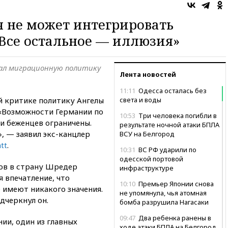
 не может интегрировать
 Все остальное — иллюзия»
ал миграционную политику
Лента новостей
11:11
Одесса осталась без
 критике политику Ангелы
света и воды
«Возможности Германии по
10:53
Три человека погибли в
и беженцев ограничены.
результате ночной атаки БПЛА
», — заявил экс-канцлер
ВСУ на Белгород
tt
.
10:31
ВС РФ ударили по
одесской портовой
ов в страну Шредер
инфраструктуре
 впечатление, что
10:10
Премьер Японии снова
 имеют никакого значения.
не упомянула, чья атомная
дчеркнул он.
бомба разрушила Нагасаки
09:47
Два ребенка ранены в
ии, один из главных
ходе атаки БПЛА на Белгород