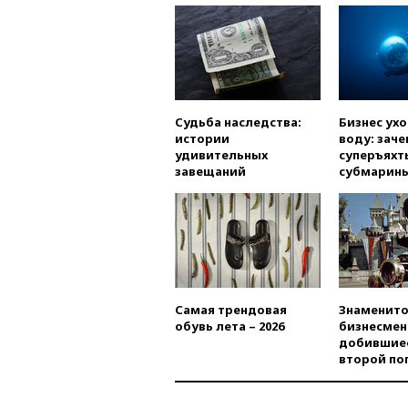
Судьба наследства:
Бизнес ух
истории
воду: заче
удивительных
суперъяхт
завещаний
субмарин
Самая трендовая
Знаменито
обувь лета – 2026
бизнесмен
добившиес
второй по