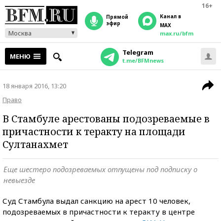
16+
Канал в
прямой
эфир
MAX
Москва
max.ru/bfm
Telegram
МЕНЮ
t.me/BFMnews
18 января 2016, 13:20
Право
В Стамбуле арестованы подозреваемые в
причастности к теракту на площади
Султанахмет
Еще шестеро подозреваемых отпущены под подписку о
невыезде
Суд Стамбула выдал санкцию на арест 10 человек,
подозреваемых в причастности к теракту в центре