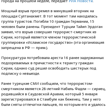
города на прошлой неделе, передает
РИА Новости
.
Мощный взрыв прогремел в минувший вторник на
площади Султанахмет. В тот момент там
находилась
группа туристов. Погибли 10 граждан Германии, 15
человек были ранены. Президент Турции Тайип Эрдоган
заявил, что взрыв совершил террорист-смертник из
Сирии, который является членом террористической
группировки «Исламское государство» (эта организация
запрещена в РФ — прим.).
Прокуратура потребовала ареста 16 ранее задержанных
подозреваемых в причастности к теракту граждан
Сирии, однако суд решил освободить шестерых под
подписку о невыезде.
Ранее турецкие СМИ сообщили, что террористом-
смертником является 28-летний Набиль Фадли — сириец,
родившийся в Саудовской Аравии, который 5 января
зарегистрировался в Стамбуле как беженец. Там у него
были сняты отпечатки пальцев, по которым его и удалось