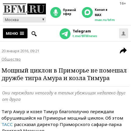
16+
Канал в
прямой
эфир
MAX
Москва
max.ru/bfm
Telegram
МЕНЮ
t.me/BFMnews
20 января 2016, 09:21
Общество
Мощный циклон в Приморье не помешал
дружбе тигра Амура и козла Тимура
Они переждали непогоду в теплых убежищах недалеко друг
от друга
Тигр Амур и козел Тимур благополучно переждали
обрушившийся на Приморье мощный циклон. Об этом
ТАСС
рассказал директор Приморского сафари-парка
Дмитрий Мезенцев.