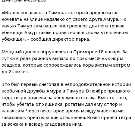
«Мы волновались за Тимура, который предпочитал
ночевать на улице недалеко от своего друга Амура. Но
ночью Тимур сам нашел построенное для него теплое
убежище. Амур также провел ночь в своем утепленном
убежище», – сообщил директор парка.
Мощный циклон обрушился на Приморье 18 января. За
сутки в ряде районов выпало до трех месячных норм
осадков, которые сопровождались порывистым ветром
до 24 м/сек.
Это был первый снегопад в непродолжительной истории
необычной дружбы Амура и Тимура. В ноябре прошлого
года тигру привели на обед живого козла. Вместо того,
чтобы убегать от хищника, рогатый дал ему отпор и
напал сам. Через некоторое время между животными
завязались приятельские отношения. Козел принял тигра
за вожака и всюду следовал за ним.