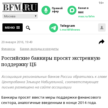
16+
Канал в
прямой
эфир
MAX
Москва
max.ru/bfm
Telegram
МЕНЮ
t.me/BFMnews
20 января 2016, 19:49
Финансы
Банки, вклады и кредиты
Российские банкиры просят экстренную
поддержку ЦБ
Ассоциация региональных банков России обратилась к главе
Центробанка Эльвире Набиуллиной, соответствующее
письмо размещено на сайте ассоциации
Банкиры просят ввести меры поддержки финансового
сектора, аналогичные введенным в конце 2014 года.