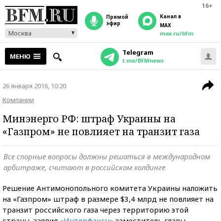
16+
Канал в
прямой
эфир
MAX
Москва
max.ru/bfm
Telegram
МЕНЮ
t.me/BFMnews
26 января 2016, 10:20
Компании
Минэнерго РФ: штраф Украины на
«Газпром» не повлияет на транзит газа
Все спорные вопросы должны решаться в международном
арбитраже, считают в российском холдинге
Решение Антимонопольного комитета Украины наложить
на «Газпром» штраф в размере $3,4 млрд не повлияет на
транзит российского газа через территорию этой
страны, заявил
«Интерфаксу»
заместитель главы