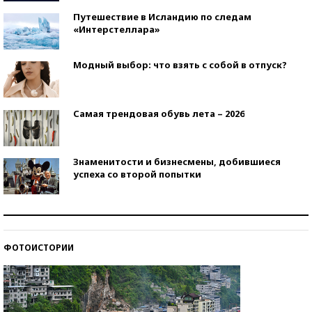
Путешествие в Исландию по следам
«Интерстеллара»
Модный выбор: что взять с собой в отпуск?
Самая трендовая обувь лета – 2026
Знаменитости и бизнесмены, добившиеся
успеха со второй попытки
Как защититься от солнца на курорте?
ФОТОИСТОРИИ
Кто изобрел средства связи?