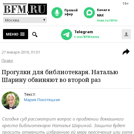
16+
Канал в
прямой
эфир
MAX
Москва
max.ru/bfm
Telegram
МЕНЮ
t.me/BFMnews
27 января 2016, 01:01
Право
Прогулки для библиотекаря. Наталью
Шарину обвиняют во второй раз
Текст:
Мария Локотецкая
Сегодня суд рассмотрит вопрос о продлении домашнего
ареста библиотекарю Наталье Шариной. Защита будет
просить отменить избранную ей меру пресечения или хотя