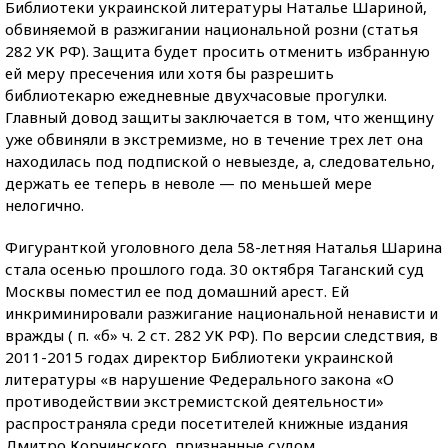
Библиотеки украинской литературы Наталье Шариной,
обвиняемой в разжигании национальной розни (статья
282 УК РФ). Защита будет просить отменить избранную
ей меру пресечения или хотя бы разрешить
библиотекарю ежедневные двухчасовые прогулки.
Главный довод защиты заключается в том, что женщину
уже обвиняли в экстремизме, но в течение трех лет она
находилась под подпиской о невыезде, а, следовательно,
держать ее теперь в неволе — по меньшей мере
нелогично.
Фигуранткой уголовного дела 58-летняя Наталья Шарина
стала осенью прошлого года. 30 октября Таганский суд
Москвы поместил ее под домашний арест. Ей
инкриминировали разжигание национальной ненависти и
вражды ( п. «б» ч. 2 ст. 282 УК РФ). По версии следствия, в
2011-2015 годах директор Библиотеки украинской
литературы «в нарушение Федерального закона «О
противодействии экстремистской деятельности»
распространяла среди посетителей книжные издания
Дмитро Корчинского, признанные судом