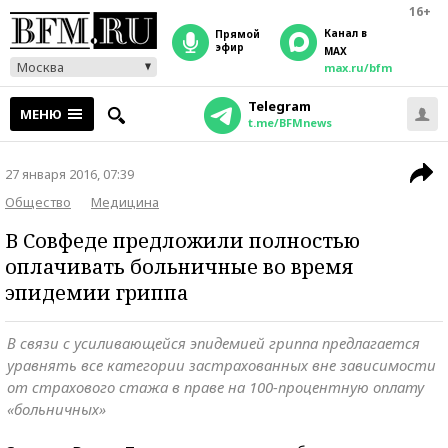
16+
Канал в
прямой
эфир
MAX
Москва
max.ru/bfm
Telegram
МЕНЮ
t.me/BFMnews
27 января 2016, 07:39
Общество
Медицина
В Совфеде предложили полностью
оплачивать больничные во время
эпидемии гриппа
В связи с усиливающейся эпидемией гриппа предлагается
уравнять все категории застрахованных вне зависимости
от страхового стажа в праве на 100-процентную оплату
«больничных»