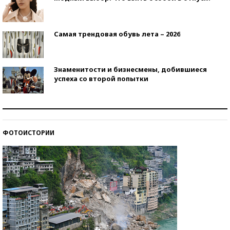
Самая трендовая обувь лета – 2026
Знаменитости и бизнесмены, добившиеся
успеха со второй попытки
Как защититься от солнца на курорте?
ФОТОИСТОРИИ
Кто изобрел средства связи?