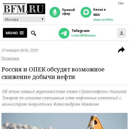
16+
Канал в
прямой
эфир
MAX
Москва
max.ru/bfm
Telegram
МЕНЮ
t.me/BFMnews
27 января 2016, 22:01
Политика
Россия и ОПЕК обсудят возможное
снижение добычи нефти
Об этом заявил журналистам глава «Транснефти» Николай
Токарев по итогам совещания глав нефтяных компаний с
министром энергетики Александром Новаком