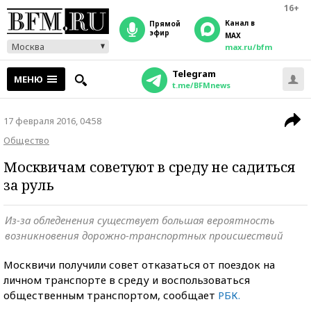
16+
Канал в
прямой
эфир
MAX
Москва
max.ru/bfm
Telegram
МЕНЮ
t.me/BFMnews
17 февраля 2016, 04:58
Общество
Москвичам советуют в среду не садиться
за руль
Из-за обледенения существует большая вероятность
возникновения дорожно-транспортных происшествий
Москвичи получили совет отказаться от поездок на
личном транспорте в среду и воспользоваться
общественным транспортом, сообщает
РБК.