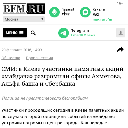
16+
Канал в
прямой
эфир
MAX
Москва
max.ru/bfm
Telegram
МЕНЮ
t.me/BFMnews
20 февраля 2016, 14:09
Общество
Происшествия
СМИ: в Киеве участники памятных акций
«майдана» разгромили офисы Ахметова,
Альфа-банка и Сбербанка
Полиция не препятствовала беспорядкам
Участники проходящих сегодня в Киеве памятных акций
по случаю второй годовщины событий на «майдане»
устроили погромы в центре города. Как передает