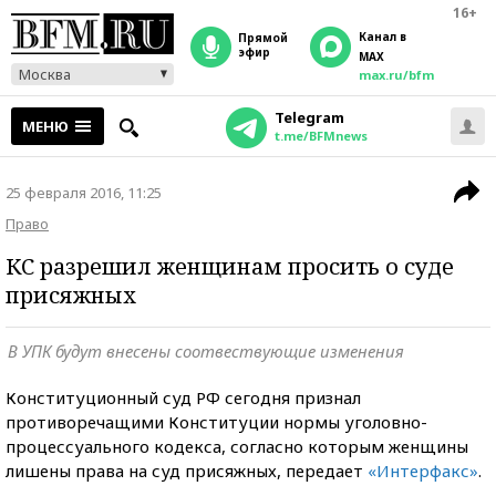
16+
Канал в
прямой
эфир
MAX
Москва
max.ru/bfm
Telegram
МЕНЮ
t.me/BFMnews
25 февраля 2016, 11:25
Право
КС разрешил женщинам просить о суде
присяжных
В УПК будут внесены соотвествующие изменения
Конституционный суд РФ сегодня признал
противоречащими Конституции нормы уголовно-
процессуального кодекса, согласно которым женщины
лишены права на суд присяжных, передает
«Интерфакс»
.