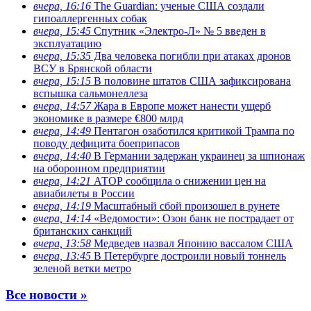
вчера, 16:16
The Guardian: ученые США создали
гипоаллергенных собак
вчера, 15:45
Спутник «Электро-Л» № 5 введен в
эксплуатацию
вчера, 15:35
Два человека погибли при атаках дронов
ВСУ в Брянской области
вчера, 15:15
В половине штатов США зафиксирована
вспышка сальмонеллеза
вчера, 14:57
Жара в Европе может нанести ущерб
экономике в размере €800 млрд
вчера, 14:49
Пентагон озаботился критикой Трампа по
поводу дефицита боеприпасов
вчера, 14:40
В Германии задержан украинец за шпионаж
на оборонном предприятии
вчера, 14:21
АТОР сообщила о снижении цен на
авиабилеты в России
вчера, 14:19
Масштабный сбой произошел в рунете
вчера, 14:14
«Ведомости»: Озон банк не пострадает от
британских санкций
вчера, 13:58
Медведев назвал Японию вассалом США
вчера, 13:45
В Петербурге достроили новый тоннель
зеленой ветки метро
Все новости »