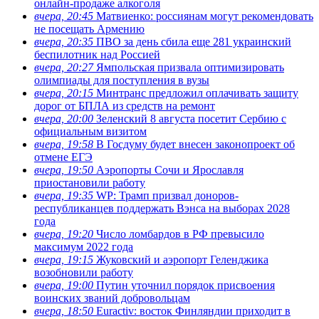
онлайн-продаже алкоголя
вчера, 20:45
Матвиенко: россиянам могут рекомендовать
не посещать Армению
вчера, 20:35
ПВО за день сбила еще 281 украинский
беспилотник над Россией
вчера, 20:27
Ямпольская призвала оптимизировать
олимпиады для поступления в вузы
вчера, 20:15
Минтранс предложил оплачивать защиту
дорог от БПЛА из средств на ремонт
вчера, 20:00
Зеленский 8 августа посетит Сербию с
официальным визитом
вчера, 19:58
В Госдуму будет внесен законопроект об
отмене ЕГЭ
вчера, 19:50
Аэропорты Сочи и Ярославля
приостановили работу
вчера, 19:35
WP: Трамп призвал доноров-
республиканцев поддержать Вэнса на выборах 2028
года
вчера, 19:20
Число ломбардов в РФ превысило
максимум 2022 года
вчера, 19:15
Жуковский и аэропорт Геленджика
возобновили работу
вчера, 19:00
Путин уточнил порядок присвоения
воинских званий добровольцам
вчера, 18:50
Euractiv: восток Финляндии приходит в