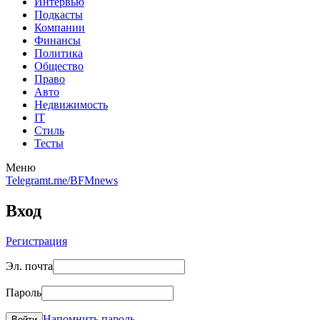
Интервью
Подкасты
Компании
Финансы
Политика
Общество
Право
Авто
Недвижимость
IT
Стиль
Тесты
Меню
Telegram
t.me/BFMnews
Вход
Регистрация
Эл. почта
Пароль
Напомнить пароль
Войти