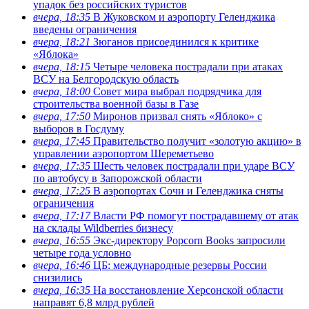
упадок без российских туристов
вчера, 18:35
В Жуковском и аэропорту Геленджика
введены ограничения
вчера, 18:21
Зюганов присоединился к критике
«Яблока»
вчера, 18:15
Четыре человека пострадали при атаках
ВСУ на Белгородскую область
вчера, 18:00
Совет мира выбрал подрядчика для
строительства военной базы в Газе
вчера, 17:50
Миронов призвал снять «Яблоко» с
выборов в Госдуму
вчера, 17:45
Правительство получит «золотую акцию» в
управлении аэропортом Шереметьево
вчера, 17:35
Шесть человек пострадали при ударе ВСУ
по автобусу в Запорожской области
вчера, 17:25
В аэропортах Сочи и Геленджика сняты
ограничения
вчера, 17:17
Власти РФ помогут пострадавшему от атак
на склады Wildberries бизнесу
вчера, 16:55
Экс-директору Popcorn Books запросили
четыре года условно
вчера, 16:46
ЦБ: международные резервы России
снизились
вчера, 16:35
На восстановление Херсонской области
направят 6,8 млрд рублей