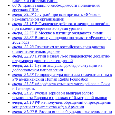
ракетах и системах Patriot
00:01
Трамп заявил о необходимости пополнения
арсенала США
вчера, 23:28
Слуцкий призвал признать «Яблоко»
нежелательной организацией
вчера, 23:15
В Смоленске ребенок и женщина погибли
при падении деревьев во время урагана
вчера, 22:55
В Москве в пятницу ожидаются ливни
вчера, 22:35
Винисиус продлил контракт с «Реалом» до
2032 года
вчера, 22:28
Отказаться от российского гражданства
станет значительно дороже
вчера, 22:20
Путин назвал 76-ю гвардейскую десантно-
штурмовую дивизию легендарной
вчера, 22:15
Путин заслушал доклад о ситуации на
добропольском направлении
вчера, 21:58
Генпрокуратура признала нежелательным в
РФ американский Human Rights Foundation
вчера, 21:35
«Аэрофлот» отменяет часть рейсов в Сочи
и Геленджик
вчера, 21:25
Руслан Терновой выиграл золото
чемпионата Европы в прыжках с 10-метровой вышки
вчера, 21:10
РФ не получала обращений о прекращении
концессии строительства ж/д в Армении
вчера, 21:00
В России вновь обсуждают эксперимент по