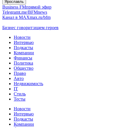
Ярославль
Business FM
прямой эфир
Telegram
t.me/BFMnews
Канал в MAX
max.ru/bfm
Бизнес говорит:
ищем героев
Новости
Интервью
Подкасты
Компании
Финансы
Политика
Общество
Право
Авто
Недвижимость
IT
Стиль
Тесты
Новости
Интервью
Подкасты
Компании