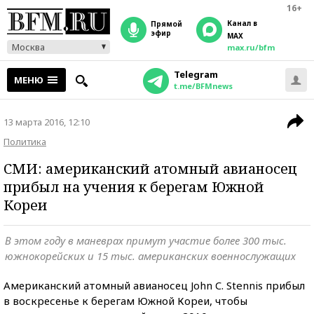
16+
Канал в
прямой
эфир
MAX
Москва
max.ru/bfm
Telegram
МЕНЮ
t.me/BFMnews
13 марта 2016, 12:10
Политика
СМИ: американский атомный авианосец
прибыл на учения к берегам Южной
Кореи
В этом году в маневрах примут участие более 300 тыс.
южнокорейских и 15 тыс. американских военнослужащих
Американский атомный авианосец John C. Stennis прибыл
в воскресенье к берегам Южной Кореи, чтобы