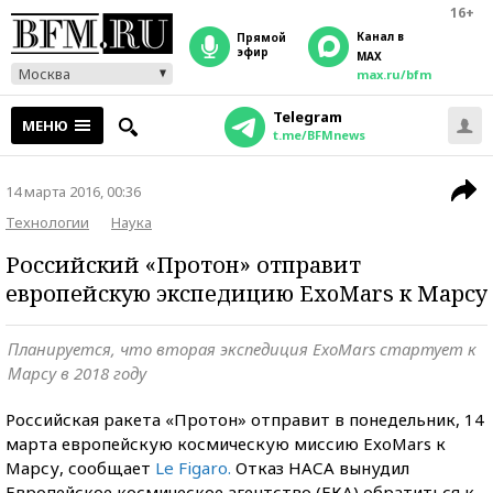
16+
Канал в
прямой
эфир
MAX
Москва
max.ru/bfm
Telegram
МЕНЮ
t.me/BFMnews
14 марта 2016, 00:36
Технологии
Наука
Российский «Протон» отправит
европейскую экспедицию ExoMars к Марсу
Планируется, что вторая экспедиция ExoMars стартует к
Марсу в 2018 году
Российская ракета «Протон» отправит в понедельник, 14
марта европейскую космическую миссию ExoMars к
Марсу, сообщает
Le Figaro.
Отказ НАСА вынудил
Европейское космическое агентство (ЕКА) обратиться к