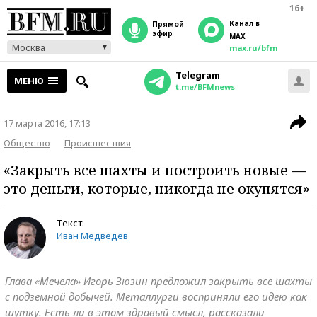
16+
Канал в
прямой
эфир
MAX
Москва
max.ru/bfm
Telegram
МЕНЮ
t.me/BFMnews
17 марта 2016, 17:13
Общество
Происшествия
«Закрыть все шахты и построить новые —
это деньги, которые, никогда не окупятся»
Текст:
Иван Медведев
Глава «Мечела» Игорь Зюзин предложил закрыть все шахты
с подземной добычей. Металлурги восприняли его идею как
шутку. Есть ли в этом здравый смысл, рассказали