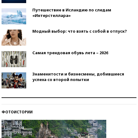
Путешествие в Исландию по следам
«Интерстеллара»
Модный выбор: что взять с собой в отпуск?
Самая трендовая обувь лета – 2026
Знаменитости и бизнесмены, добившиеся
успеха со второй попытки
Как защититься от солнца на курорте?
ФОТОИСТОРИИ
Кто изобрел средства связи?