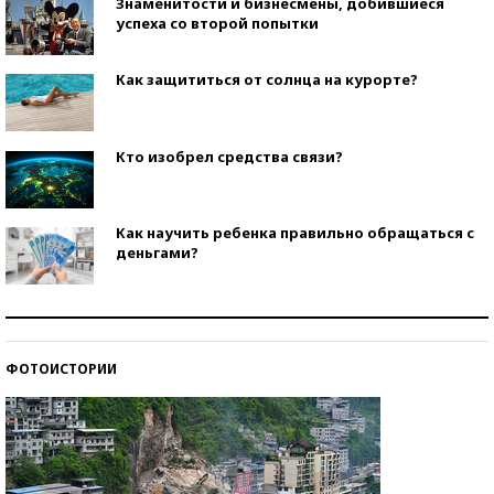
Знаменитости и бизнесмены, добившиеся
успеха со второй попытки
Как защититься от солнца на курорте?
Кто изобрел средства связи?
Как научить ребенка правильно обращаться с
деньгами?
Рекорды ЕГЭ: в каких регионах больше всего
стобалльников?
ФОТОИСТОРИИ
Самые модные пляжи — 2026