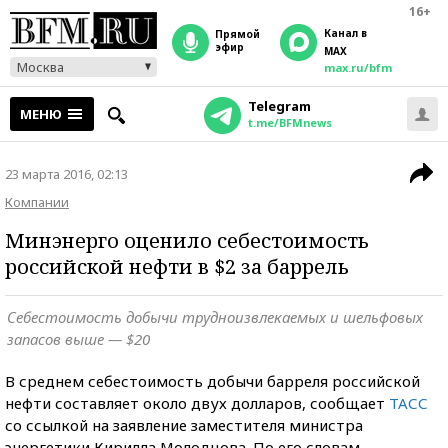
16+
Канал в
прямой
эфир
MAX
Москва
max.ru/bfm
Telegram
МЕНЮ
t.me/BFMnews
23 марта 2016, 02:13
Компании
Минэнерго оценило себестоимость
российской нефти в $2 за баррель
Себестоимость добычи трудноизвлекаемых и шельфовых
запасов выше — $20
В среднем себестоимость добычи барреля российской
нефти составляет около двух долларов, сообщает
ТАСС
со ссылкой на заявление заместителя министра
энергетики Кирилла Молодцова. По его словам,