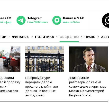
ness FM
Telegram
Канал в MAX
ой эфир
t.me/BFMnews
max.ru/bfm
НИИ
ФИНАНСЫ
ПОЛИТИКА
ОБЩЕСТВО
ПРАВО
АВТ
азрешили
Генпрокуратуре
«Никчемные
во и продажу
передали дело о
разговоры»: с кем на
зких
прошлогодней атаке
самом деле спорит мэр
ких классов
дронов на военные
Москвы. Комментарий
аэродромы
Георгия Бовта