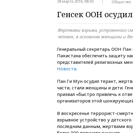
28 марта 2016, 08:30
Общество
Генсек ООН осудил
Жертвами взрыва, устроенного см
человек, в основном женщины и д
Генеральный секретарь ООН Пан 
Пакистана обеспечить защиту нас
представителей религиозных ме
Новости
.
Пан Ги Мун осудил теракт, жертв
части, стали женщины и дети. Ге
призвал «быстро привлечь к отв
организаторов этой шокирующей
В воскресенье террорист-смертн
взрывное устройство у детского 
последним данным, жертвами взр
более 300 получили ранения.