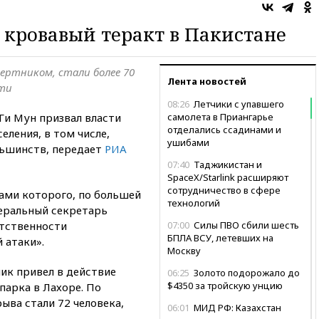
 кровавый теракт в Пакистане
ертником, стали более 70
Лента новостей
ети
08:26
Летчики с упавшего
Ги Мун призвал власти
самолета в Приангарье
отделались ссадинами и
еления, в том числе,
ушибами
ньшинств, передает
РИА
07:40
Таджикистан и
SpaceX/Starlink расширяют
сотрудничество в сфере
ами которого, по большей
технологий
неральный секретарь
етственности
07:00
Силы ПВО сбили шесть
БПЛА ВСУ, летевших на
 атаки».
Москву
ик привел в действие
06:25
Золото подорожало до
$4350 за тройскую унцию
парка в Лахоре. По
ыва стали 72 человека,
06:01
МИД РФ: Казахстан