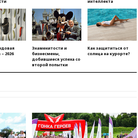
сти
интеллекта
вчера, 23:35
Российского
историка Артема Кирпиченка
арестовали в Израиле
вчера, 23:23
«Спартак»
разгромил «Оренбург» в
Кубке России
вчера, 23:00
Пост Дмитриева в
ндовая
Знаменитости и
Как защититься от
X о миграционном кризисе в
 – 2026
бизнесмены,
солнца на курорте?
Сеуте набрал миллион
добившиеся успеха со
просмотров
второй попытки
вчера, 22:49
Минпромторг:
банкротство «Кванта» не
означает прекращения
производства телевизоров в
РФ
вчера, 22:35
Семь грузовых
вагонов сошли с рельсов в
Оренбургской области
вчера, 22:22
Минфин: в июле
выросли нефтегазовые
доходы российского бюджета