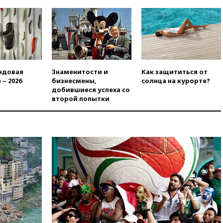
вчера, 20:35
ПВО за 12 часов
сбила 200 украинских
беспилотников
вчера, 20:20
Третий комплект
золотых медалей выиграли на
ЧЕ российские синхронистки
ндовая
Знаменитости и
Как защититься от
вчера, 20:15
ТАСС: жизни
 – 2026
бизнесмены,
солнца на курорте?
главы «Уралдронзавода»
добившиеся успеха со
после взрыва ничего не
второй попытки
угрожает
вчера, 20:08
По всей Грузии
снова отключилось
электричество
вчера, 20:00
Зеленский связал
дефицит ракет с попыткой
Запада принудить Киев к
уступкам
вчера, 19:45
Памфилова: ЦИК
примет беспрецедентные
меры безопасности во время
выборов