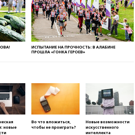
вчера, 22:15
Аксаков: ЦБ
согласовал первый стандарт
исламского банкинга
вчера, 21:43
Организаторы
«Интервидения»
подтвердили, что конкурс
пройдет в Саудовской Аравии
ЛОВА!
ИСПЫТАНИЕ НА ПРОЧНОСТЬ: В АЛАБИНЕ
вчера, 21:35
Машков: в РФ
ПРОШЛА «ГОНКА ГЕРОЕВ»
подготовили концепцию
развития театрального
искусства до 2035 года
вчера, 21:21
Правительство
РФ разрешило продажу
бензина старых
экологических классов
вчера, 21:15
Путин обсудил с
Машковым 150-летие Союза
театральных деятелей
вчера, 20:47
Newsweek:
ческая
Во что вложиться,
Новые возможности
«взрывная» диарея охватила
: новые
чтобы не проиграть?
искусственного
47 из 50 штатов США
сти
интеллекта