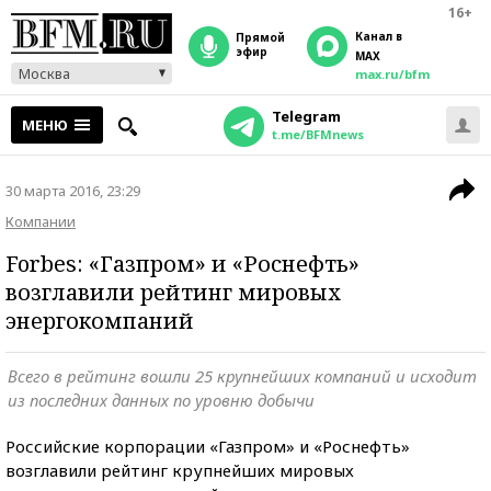
16+
Канал в
прямой
эфир
MAX
Москва
max.ru/bfm
Telegram
МЕНЮ
t.me/BFMnews
30 марта 2016, 23:29
Компании
Forbes: «Газпром» и «Роснефть»
возглавили рейтинг мировых
энергокомпаний
Всего в рейтинг вошли 25 крупнейших компаний и исходит
из последних данных по уровню добычи
Российские корпорации «Газпром» и «Роснефть»
возглавили рейтинг крупнейших мировых