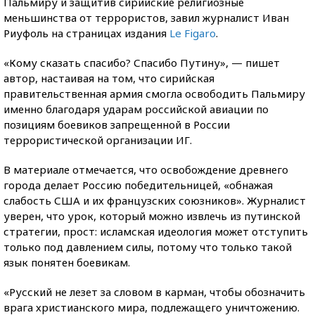
Пальмиру и защитив сирийские религиозные
меньшинства от террористов, завил журналист Иван
Риуфоль на страницах издания
Le Figaro
.
«Кому сказать спасибо? Спасибо Путину», — пишет
автор, настаивая на том, что сирийская
правительственная армия смогла освободить Пальмиру
именно благодаря ударам российской авиации по
позициям боевиков запрещенной в России
террористической организации ИГ.
В материале отмечается, что освобождение древнего
города делает Россию победительницей, «обнажая
слабость США и их французских союзников». Журналист
уверен, что урок, который можно извлечь из путинской
стратегии, прост: исламская идеология может отступить
только под давлением силы, потому что только такой
язык понятен боевикам.
«Русский не лезет за словом в карман, чтобы обозначить
врага христианского мира, подлежащего уничтожению.