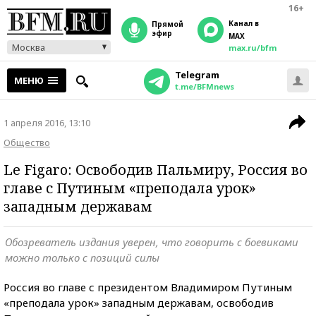
16+
Канал в
прямой
эфир
MAX
Москва
max.ru/bfm
Telegram
МЕНЮ
t.me/BFMnews
1 апреля 2016, 13:10
Общество
Le Figaro: Освободив Пальмиру, Россия во
главе с Путиным «преподала урок»
западным державам
Обозреватель издания уверен, что говорить с боевиками
можно только с позиций силы
Россия во главе с президентом Владимиром Путиным
«преподала урок» западным державам, освободив