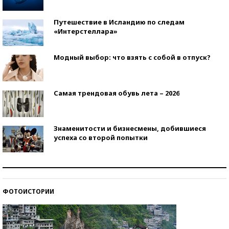
Путешествие в Исландию по следам
«Интерстеллара»
Модный выбор: что взять с собой в отпуск?
Самая трендовая обувь лета – 2026
Знаменитости и бизнесмены, добившиеся
успеха со второй попытки
Как защититься от солнца на курорте?
ФОТОИСТОРИИ
Кто изобрел средства связи?