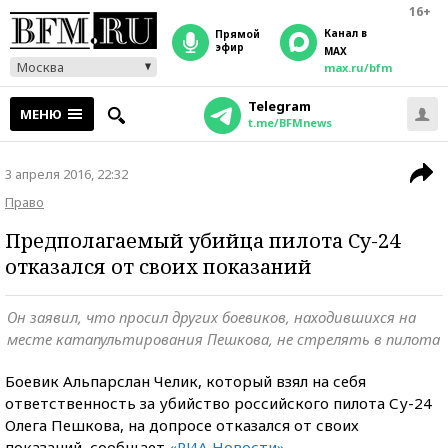
16+
Канал в
прямой
эфир
MAX
Москва
max.ru/bfm
Telegram
МЕНЮ
t.me/BFMnews
3 апреля 2016, 22:32
Право
Предполагаемый убийца пилота Су-24
отказался от своих показаний
Он заявил, что просил других боевиков, находившихся на
месте катапультирования Пешкова, не стрелять в пилота
Боевик Альпарслан Челик, который взял на себя
ответственность за убийство российского пилота Су-24
Олега Пешкова, на допросе отказался от своих
показаний, сообщает
«РИА Новости»
.