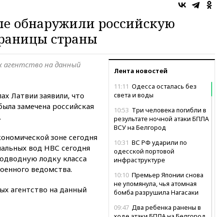
ые обнаружили российскую
границы страны
х агентство на данный
Лента новостей
11:11
Одесса осталась без
ах Латвии заявили, что
света и воды
была замечена российская
10:53
Три человека погибли в
.
результате ночной атаки БПЛА
ВСУ на Белгород
кономической зоне сегодня
10:31
ВС РФ ударили по
иальных вод НВС сегодня
одесской портовой
одводную лодку класса
инфраструктуре
военного ведомства.
10:10
Премьер Японии снова
не упомянула, чья атомная
х агентство на данный
бомба разрушила Нагасаки
09:47
Два ребенка ранены в
ходе атаки БПЛА на Белгород