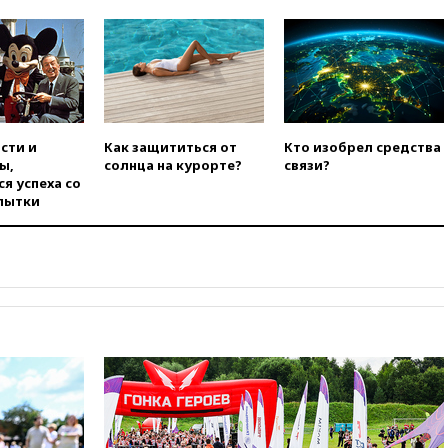
00:25
В Красноярском крае
идут поиски семьи, пропавшей
во время сплава
вчера, 23:30
Жителя Нижнего
Тагила арестовали за реакции
в Теlegram
сти и
Как защититься от
Кто изобрел средства
вчера, 22:50
Российский
ы,
солнца на курорте?
связи?
режиссер Кирилл Соколов
я успеха со
снимет триллер для Netflix
пытки
вчера, 22:20
Турция призвала
к мораторию на удары по
торговым судам в Черном
море
вчера, 21:43
Экс-
председатель Верховного
суда Венгрии согласился стать
президентом республики
вчера, 20:58
Финляндия
введет экзамен для
претендентов на получение
гражданства