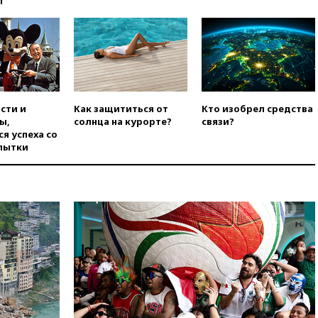
ы
угрозу европейскую зиму»
вчера, 16:16
Беспилотник
взорвался вблизи
газопровода в Болгарии
вчера, 15:25
При атаке БПЛА в
Белгородской области погиб
мирный житель
сти и
Как защититься от
Кто изобрел средства
ы,
солнца на курорте?
связи?
вчера, 14:54
В Аргентине умер
я успеха со
отец футболиста Лионеля
пытки
Месси
вчера, 14:43
Турция
ограничила судоходство в
Черном море
вчера, 14:20
Генпрокурором
США стал Тодд Бланш
вчера, 13:37
Пляжи
Геленджика закрыты из-за
опасности БПЛА
вчера, 13:03
Испания ввела