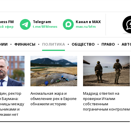
ness FM
Telegram
Канал в MAX
ой эфир
t.me/BFMnews
max.ru/bfm
НИИ
ФИНАНСЫ
ПОЛИТИКА
ОБЩЕСТВО
ПРАВО
АВТ
дин, ректор
Аномальная жара и
Мадрид ответил на
 Баумана:
обмеление рек в Европе
проверки Италии
зницы между
обнажили историю
собственным
ьниками и
пограничным контролем
иками нет