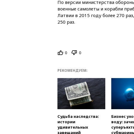
По версии министерства обороны
военные самолеты и корабли при
Латвии в 2015 году более 270 раз
250 раз.
0
0
РЕКОМЕНДУЕМ:
Судьба наследства:
Бизнес ух
истории
воду: заче
удивительных
суперъяхт
завещаний
субмарин