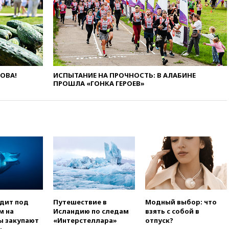
вчера, 20:12
Минобороны
Болгарии: упавший в стране
беспилотник, скорее всего,
был украинским
вчера, 19:29
ОАЭ обвинили
Иран в атаке на судно
нефтяной компании ADNOC в
ЛОВА!
ИСПЫТАНИЕ НА ПРОЧНОСТЬ: В АЛАБИНЕ
Ормузе
ПРОШЛА «ГОНКА ГЕРОЕВ»
вчера, 18:56
«Газпром»: объем
газа в европейских подземных
хранилищах достиг
антирекорда
вчера, 18:25
ТАСС: Уиткофф и
Кушнер могут вскоре посетить
Москву и Киев
вчера, 17:43
«Тиса» выдвинула
экс-председателя Верховного
суда на пост президента
одит под
Путешествие в
Модный выбор: что
Венгрии
м на
Исландию по следам
взять с собой в
вчера, 16:50
Politico: «Газовая
ы закупают
«Интерстеллара»
отпуск?
авантюра Германии ставит под