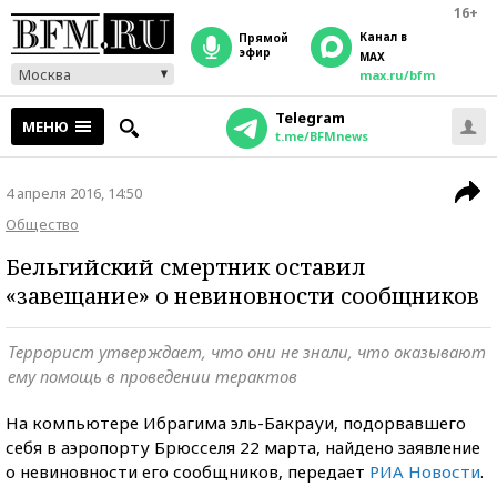
16+
Канал в
прямой
эфир
MAX
Москва
max.ru/bfm
Telegram
МЕНЮ
t.me/BFMnews
4 апреля 2016, 14:50
Общество
Бельгийский смертник оставил
«завещание» о невиновности сообщников
Террорист утверждает, что они не знали, что оказывают
ему помощь в проведении терактов
На компьютере Ибрагима эль-Бакрауи, подорвавшего
себя в аэропорту Брюсселя 22 марта, найдено заявление
о невиновности его сообщников, передает
РИА Новости
.