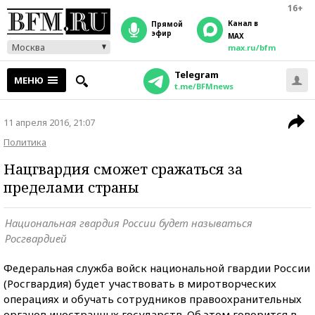
16+
Канал в
прямой
эфир
MAX
Москва
max.ru/bfm
Telegram
МЕНЮ
t.me/BFMnews
11 апреля 2016, 21:07
Политика
Нацгвардия сможет сражаться за
пределами страны
Национальная гвардия России будет называться
Росгвардией
Федеральная служба войск национальной гвардии России
(Росгвардия) будет участвовать в миротворческих
операциях и обучать сотрудников правоохранительных
органов иностранных государств. Об этом говорится в