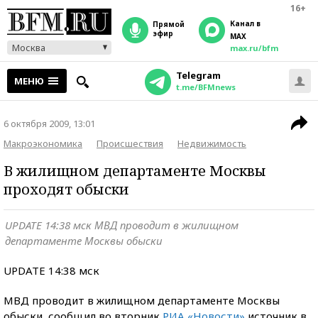
16+
Канал в
прямой
эфир
MAX
Москва
max.ru/bfm
Telegram
МЕНЮ
t.me/BFMnews
6 октября 2009, 13:01
Макроэкономика
Происшествия
Недвижимость
В жилищном департаменте Москвы
проходят обыски
UPDATE 14:38 мск МВД проводит в жилищном
департаменте Москвы обыски
UPDATE 14:38 мск
МВД проводит в жилищном департаменте Москвы
обыски, сообщил во вторник
РИА «Новости»
источник в