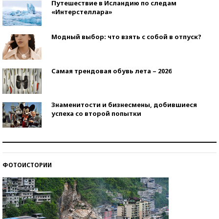
Путешествие в Исландию по следам
«Интерстеллара»
Модный выбор: что взять с собой в отпуск?
Самая трендовая обувь лета – 2026
Знаменитости и бизнесмены, добившиеся
успеха со второй попытки
Как защититься от солнца на курорте?
ФОТОИСТОРИИ
Кто изобрел средства связи?