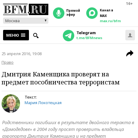
16+
Канал в
прямой
эфир
MAX
Москва
max.ru/bfm
Telegram
МЕНЮ
t.me/BFMnews
25 апреля 2016, 19:08
Право
Дмитрия Каменщика проверят на
предмет пособничества террористам
Текст:
Мария Локотецкая
Родственники погибших в результате двойного теракта в
«Домодедове» в 2004 году просят проверить владельца
аэропорта Дмитрия Каменщика и на предмет