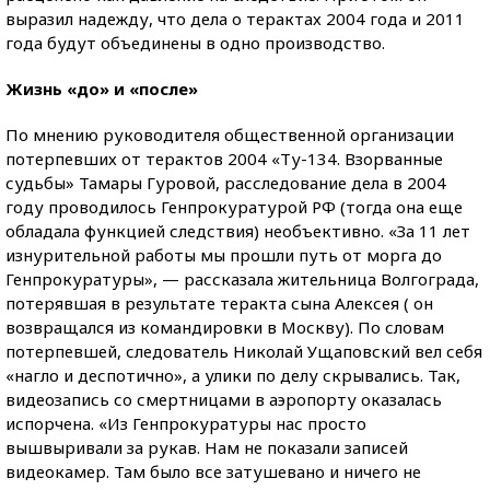
выразил надежду, что дела о терактах 2004 года и 2011
года будут объединены в одно производство.
Жизнь «до» и «после»
По мнению руководителя общественной организации
потерпевших от терактов 2004 «Ту-134. Взорванные
судьбы» Тамары Гуровой, расследование дела в 2004
году проводилось Генпрокуратурой РФ (тогда она еще
обладала функцией следствия) необъективно. «За 11 лет
изнурительной работы мы прошли путь от морга до
Генпрокуратуры», — рассказала жительница Волгограда,
потерявшая в результате теракта сына Алексея ( он
возвращался из командировки в Москву). По словам
потерпевшей, следователь Николай Ущаповский вел себя
«нагло и деспотично», а улики по делу скрывались. Так,
видеозапись со смертницами в аэропорту оказалась
испорчена. «Из Генпрокуратуры нас просто
вышвыривали за рукав. Нам не показали записей
видеокамер. Там было все затушевано и ничего не