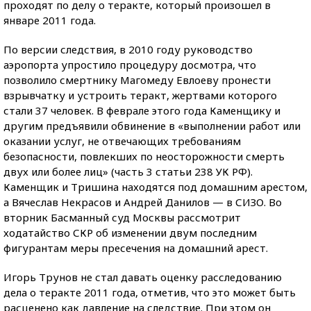
проходят по делу о теракте, который произошел в
январе 2011 года.
По версии следствия, в 2010 году руководство
аэропорта упростило процедуру досмотра, что
позволило смертнику Магомеду Евлоеву пронести
взрывчатку и устроить теракт, жертвами которого
стали 37 человек. В феврале этого года Каменщику и
другим предъявили обвинение в «выполнении работ или
оказании услуг, не отвечающих требованиям
безопасности, повлекших по неосторожности смерть
двух или более лиц» (часть 3 статьи 238 УК РФ).
Каменщик и Тришина находятся под домашним арестом,
а Вячеслав Некрасов и Андрей Данилов — в СИЗО. Во
вторник Басманный суд Москвы рассмотрит
ходатайство СКР об изменении двум последним
фигурантам меры пресечения на домашний арест.
Игорь Трунов не стал давать оценку расследованию
дела о теракте 2011 года, отметив, что это может быть
расценено как давление на следствие. При этом он