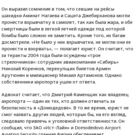
Он выразил сомнения в том, что севшие на рейсы
шахидки Аминат Нагаева и Сацита Джебирханова могли
пронести взрывчатку в самолет, так как была жара, и обе
смертницы были в легкой летней одежде под которой
бомбы было сложно не заметить. Кроме того, их багаж
досмотрели. «Не было у них взрывчатки, не могли они ее
пронести и взорвать», — полагает юрист. Он считает, что
за теракты 2004 года были осуждены «трое
стрелочников»: сотрудник авиакомпании «Сибирь»
Николай Коренков, перекупщик билетов Армен
Арутюнян и милиционер Михаил Артамонов. Однако
собственники аэропорта ушли от ответа.
Адвокат считает, что Дмитрий Каменщик как владелец
аэропорта — один их тех, кто должен отвечать за
безопасность в «Домодедове». В то же время, юрист не
смог назвать других людей, которых бы, на его взгляд,
следовало привлечь к уголовной ответственности. Он
сообщил, что ЗАО «Ист-Лайн» и Domodedovo Airport
Aviation Security (данная фирма обеспечивает