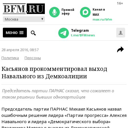
16+
Канал в
прямой
эфир
MAX
Москва
max.ru/bfm
Telegram
МЕНЮ
t.me/BFMnews
28 апреля 2016, 08:57
Политика
Персоны
Касьянов прокомментировал выход
Навального из Демкоалиции
Председатель партии ПАРНАС сказал, что сожалеет о
таком решении бывших однопартийцев
Председатель партии ПАРНАС Михаил Касьянов назвал
ошибочным решение лидера «Партии прогресса» Алексея
Навального и лидера «Демократического выбора»
Владимира Милова о выходе из Демократической